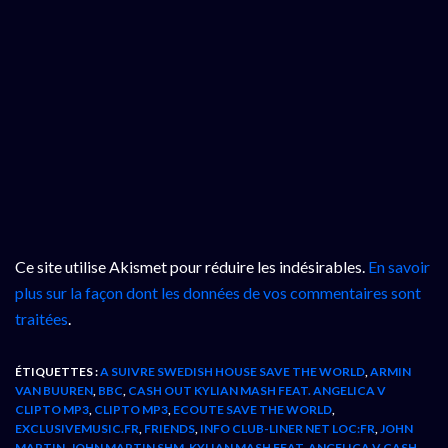
Ce site utilise Akismet pour réduire les indésirables.
En savoir
plus sur la façon dont les données de vos commentaires sont
traitées
.
ÉTIQUETTES :
A SUIVRE SWEDISH HOUSE SAVE THE WORLD
,
ARMIN
VAN BUUREN
,
BBC
,
CASH OUT KYLIAN MASH FEAT. ANGELICA V
CLIPTO MP3
,
CLIPTO MP3
,
ECOUTE SAVE THE WORLD
,
EXCLUSIVEMUSIC.FR
,
FRIENDS
,
INFO CLUB-LINER NET LOC:FR
,
JOHN
MARTIN
,
JOHN MARTIN SHM
,
KYLIAN MASH FEAT. ANGELICA V CASH