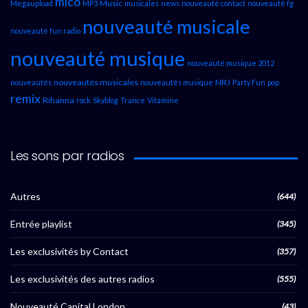
mico
Music
Megaupload
MP3
musicales
news
nouveauté contact
nouveauté fg
nouveauté musicale
nouveauté fun radio
nouveauté musique
nouveauté musique 2012
nouveautés musicales
NRJ
nouveautés
nouveautés musique
Party Fun
pop
remix
Rihanna
rock
Skyblog
Trance
Vitamine
Les sons par radios
Autres
(644)
Entrée playlist
(345)
Les exclusivités by Contact
(357)
Les exclusivités des autres radios
(555)
Nouveauté Capital London
(43)