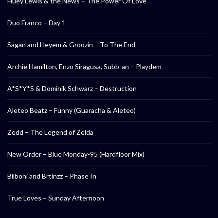
Huey Lewis & the News – The Power Of Love
Duo Franco – Day 1
Sagan and Heyem & Groozin – To The End
Archie Hamilton, Enzo Siragusa, Subb-an – Playdem
A*S*Y*S & Dominik Schwarz – Destruction
Aleteo Beatz – Funny (Guaracha & Aleteo)
Zedd – The Legend of Zelda
New Order – Blue Monday-95 (Hardfloor Mix)
Bilboni and Brtinzz – Phase In
True Loves – Sunday Afternoon