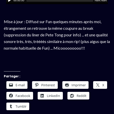
00:00:00
NaN:NaN
Mise à jour : Diffusé sur Fun quelques minutes après moi,
étrangement on retrouve la même coupure au break
(suppression du liner de Pete Tong pour info) ... et une qualité
sonore très, très, trèèèès similaire à mon rip! (plus aigus que la
normale habituelle de Fun) ... Micooooooooo!!!
Partager :
E-mail
Pinterest
Imprimer
X
Facebook
LinkedIn
Reddit
Tumblr