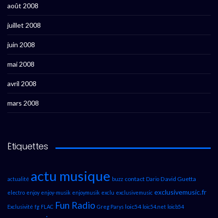
août 2008
juillet 2008
juin 2008
mai 2008
avril 2008
mars 2008
Étiquettes
actu musique
contact
David Guetta
actualité
buzz
Dario
exclusivemusic.fr
electro
enjoy
enjoy-musik
enjoymusik
exclu
exclusivemusic
Fun Radio
loic54
Exclusivité
fg
FLAC
Greg Parys
loic54.net
loicb54