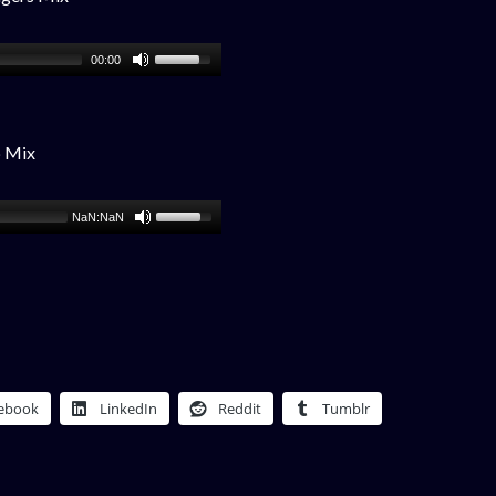
00:00
 Mix
NaN:NaN
ebook
LinkedIn
Reddit
Tumblr