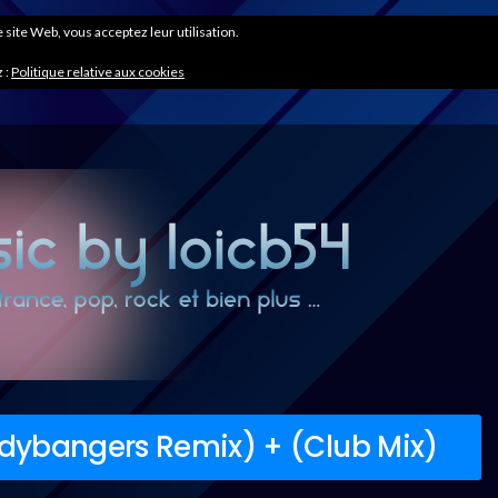
ce site Web, vous acceptez leur utilisation.
 :
Politique relative aux cookies
dybangers Remix) + (Club Mix)