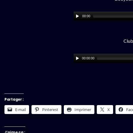
00:00
Club
00:00:00
Partager :
E-mail
Pinterest
Imprimer
X
Fac
J’aime ça :