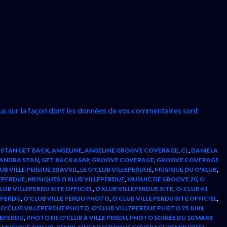
lus sur la façon dont les données de vos commentaires sont
STAN GET BACK
,
ANGELINE
,
ANGELINE GROOVE COVERAGE
,
CL
,
DANIELA
XANDRA STAN
,
GET BACK ASAP
,
GROOVE COVERAGE
,
GROOVE COVERAGE
LUB VILLE PERDUE 20 AVRIL
,
LE O'CLUB VILLEPERDUE
,
MUSIQUE DU O'KLUB
,
EPERDUE
,
MUSIQUES O KLUB VILLEPERDUE
,
MUSUIC DE GROOVE 20
,
O
LUB VILLEPERDU SITE OFFICIEL
,
O KLUB VILLEPERDUE SITE
,
O-CLUB 41
E PERDU
,
O'CLUB VILLE PERDU PHOTO
,
O'CLUB VILLE PERDU SITE OFFICIEL
,
,
O'CLUB VILLEPERDUE PHOTO
,
O'CLUB VILLEPERDUE PHOTO 25 JUIN
,
LEPERDU
,
PHOTO DE O'CLUB À VILLE PERDU
,
PHOTO SOIRÉE DU 10 MARS