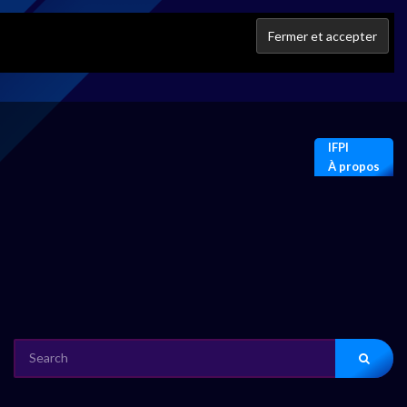
IFPI
À propos
SEARCH
FOR: