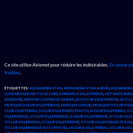
Ce site utilise Akismet pour réduire les indésirables.
En savoir p
traitées
.
ÉTIQUETTES :
ALEXANDRA STAN
,
ALEXANDRA STAN ALBUM
,
ALEXANDRA 
LOVE ME ENOUGH TO LIE CDM
,
DJ MAM'S A VILLEPERDUE
,
GET BACK ALE
ANGELINE
,
GROOVE COVERAGE SINEAD
,
LE O'CLUB VILLE PERDUE
,
LE O'C
MUSIQUE O CLUB VILLEPERDUE
,
MUSIQUE O KLUB
,
MUSIQUE O'CLUB VILL
CLUB VILLE PERDU
,
O CLUB VILLE PERDU PHOTO
,
O CLUB VILLEPERDU
,
O C
VILLEPERDUE
,
O-CLUB VILLEPERDUE
,
O-KLUB VILLEPERDUE
,
O'CLUB VILL
O'CLUB VILLEPERDU
,
O'CLUB VILLEPERDUE
,
O'CLUB VILLEPERDUE 25 JUIN
O'CLUB VILLEPERDUE SITE OFFICIEL
,
OCLUB A VILLE PERDU
,
OCLUB A VIL