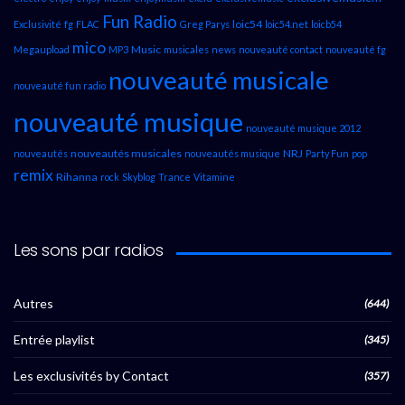
Fun Radio
loic54
Exclusivité
fg
FLAC
Greg Parys
loic54.net
loicb54
mico
Music
Megaupload
MP3
musicales
news
nouveauté contact
nouveauté fg
nouveauté musicale
nouveauté fun radio
nouveauté musique
nouveauté musique 2012
nouveautés musicales
NRJ
nouveautés
nouveautés musique
Party Fun
pop
remix
Rihanna
rock
Skyblog
Trance
Vitamine
Les sons par radios
Autres
(644)
Entrée playlist
(345)
Les exclusivités by Contact
(357)