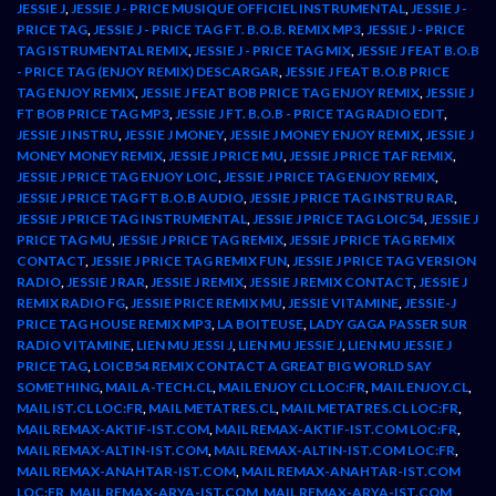
JESSIE J
,
JESSIE J - PRICE MUSIQUE OFFICIEL INSTRUMENTAL
,
JESSIE J -
PRICE TAG
,
JESSIE J - PRICE TAG FT. B.O.B. REMIX MP3
,
JESSIE J - PRICE
TAG ISTRUMENTAL REMIX
,
JESSIE J - PRICE TAG MIX
,
JESSIE J FEAT B.O.B
- PRICE TAG (ENJOY REMIX) DESCARGAR
,
JESSIE J FEAT B.O.B PRICE
TAG ENJOY REMIX
,
JESSIE J FEAT BOB PRICE TAG ENJOY REMIX
,
JESSIE J
FT BOB PRICE TAG MP3
,
JESSIE J FT. B.O.B - PRICE TAG RADIO EDIT
,
JESSIE J INSTRU
,
JESSIE J MONEY
,
JESSIE J MONEY ENJOY REMIX
,
JESSIE J
MONEY MONEY REMIX
,
JESSIE J PRICE MU
,
JESSIE J PRICE TAF REMIX
,
JESSIE J PRICE TAG ENJOY LOIC
,
JESSIE J PRICE TAG ENJOY REMIX
,
JESSIE J PRICE TAG FT B.O.B AUDIO
,
JESSIE J PRICE TAG INSTRU RAR
,
JESSIE J PRICE TAG INSTRUMENTAL
,
JESSIE J PRICE TAG LOIC54
,
JESSIE J
PRICE TAG MU
,
JESSIE J PRICE TAG REMIX
,
JESSIE J PRICE TAG REMIX
CONTACT
,
JESSIE J PRICE TAG REMIX FUN
,
JESSIE J PRICE TAG VERSION
RADIO
,
JESSIE J RAR
,
JESSIE J REMIX
,
JESSIE J REMIX CONTACT
,
JESSIE J
REMIX RADIO FG
,
JESSIE PRICE REMIX MU
,
JESSIE VITAMINE
,
JESSIE-J
PRICE TAG HOUSE REMIX MP3
,
LA BOITEUSE
,
LADY GAGA PASSER SUR
RADIO VITAMINE
,
LIEN MU JESSI J
,
LIEN MU JESSIE J
,
LIEN MU JESSIE J
PRICE TAG
,
LOICB54 REMIX CONTACT A GREAT BIG WORLD SAY
SOMETHING
,
MAIL A-TECH.CL
,
MAIL ENJOY CL LOC:FR
,
MAIL ENJOY.CL
,
MAIL IST.CL LOC:FR
,
MAIL METATRES.CL
,
MAIL METATRES.CL LOC:FR
,
MAIL REMAX-AKTIF-IST.COM
,
MAIL REMAX-AKTIF-IST.COM LOC:FR
,
MAIL REMAX-ALTIN-IST.COM
,
MAIL REMAX-ALTIN-IST.COM LOC:FR
,
MAIL REMAX-ANAHTAR-IST.COM
,
MAIL REMAX-ANAHTAR-IST.COM
LOC:FR
,
MAIL REMAX-ARYA-IST.COM
,
MAIL REMAX-ARYA-IST.COM