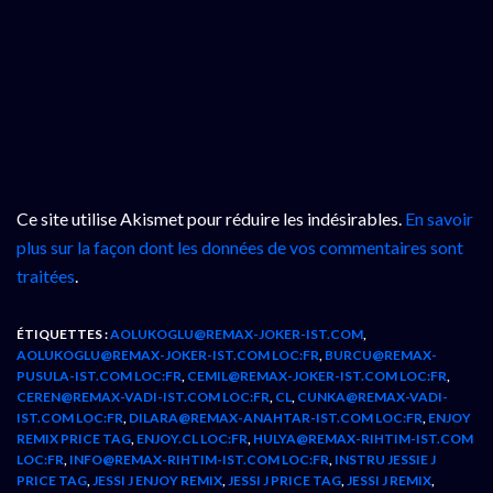
Ce site utilise Akismet pour réduire les indésirables.
En savoir
plus sur la façon dont les données de vos commentaires sont
traitées
.
ÉTIQUETTES :
AOLUKOGLU@REMAX-JOKER-IST.COM
,
AOLUKOGLU@REMAX-JOKER-IST.COM LOC:FR
,
BURCU@REMAX-
PUSULA-IST.COM LOC:FR
,
CEMIL@REMAX-JOKER-IST.COM LOC:FR
,
CEREN@REMAX-VADI-IST.COM LOC:FR
,
CL
,
CUNKA@REMAX-VADI-
IST.COM LOC:FR
,
DILARA@REMAX-ANAHTAR-IST.COM LOC:FR
,
ENJOY
REMIX PRICE TAG
,
ENJOY.CL LOC:FR
,
HULYA@REMAX-RIHTIM-IST.COM
LOC:FR
,
INFO@REMAX-RIHTIM-IST.COM LOC:FR
,
INSTRU JESSIE J
PRICE TAG
,
JESSI J ENJOY REMIX
,
JESSI J PRICE TAG
,
JESSI J REMIX
,