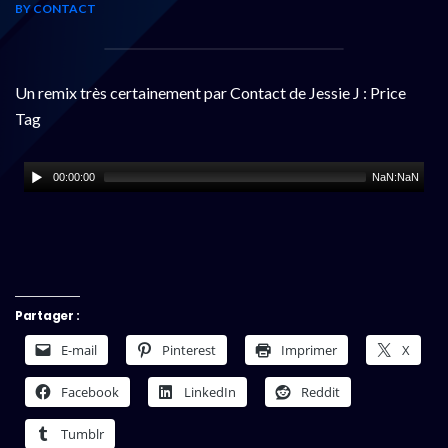
BY CONTACT
Un remix très certainement par Contact de Jessie J : Price
Tag
00:00:00
NaN:NaN
Partager :
E-mail
Pinterest
Imprimer
X
Facebook
LinkedIn
Reddit
Tumblr