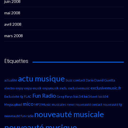
juin 2008
mai 2008
avril 2008
mars 2008
Étiquettes
actu musique
contact
David Guetta
actualité
buzz
Dario
exclusivemusic.fr
electro
enjoy
enjoy-musik
enjoymusik
exclu
exclusivemusic
Fun Radio
loic54
Exclusivité
fg
FLAC
Greg Parys
loic54.net
loicb54
mico
Music
Megaupload
MP3
musicales
news
nouveauté contact
nouveauté fg
nouveauté musicale
nouveauté fun radio
nouveauté musique