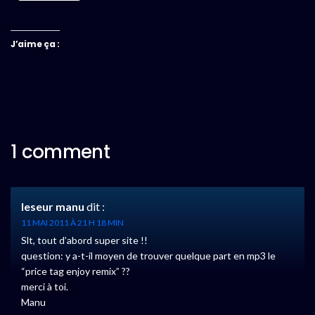
J’aime ça :
1 comment
leseur manu
dit :
11 MAI 2011 À 21 H 18 MIN
Slt, tout d’abord super site !!
question: y a-t-il moyen de trouver quelque part en mp3 le
“price tag enjoy remix” ??
merci à toi.
Manu