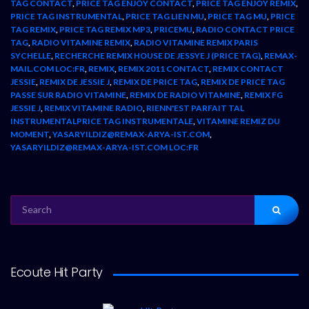
TAG CONTACT
,
PRICE TAG ENJOY CONTACT
,
PRICE TAG ENJOY REMIX
,
PRICE TAG INSTRUMENTAL
,
PRICE TAG LIEN MU
,
PRICE TAG MU
,
PRICE
TAG REMIX
,
PRICE TAG REMIX MP3
,
PRICEMU
,
RADIO CONTACT PRICE
TAG
,
RADIO VITAMINE REMIX
,
RADIO VITAMINE REMIX PARIS
SYCHELLE
,
RECHERCHE REMIX HOUSE DE JESSYE J (PRICE TAG)
,
REMAX-
MAIL.COM LOC:FR
,
REMIX
,
REMIX 2011 CONTACT
,
REMIX CONTACT
JESSIE
,
REMIX DE JESSIE J
,
REMIX DE PRICE TAG
,
REMIX DE PRICE TAG
PASSE SUR RADIO VITAMINE
,
REMIX DE RADIO VITAMINE
,
REMIX FG
JESSIE J
,
REMIX VITAMINE RADIO
,
RIENN'EST PARFAIT TAL
INSTRUMENTALPRICE TAG INSTRUMENTALE
,
VITAMINE REMIZ DU
MOMENT
,
YASARYILDIZ@REMAX-ARYA-IST.COM
,
YASARYILDIZ@REMAX-ARYA-IST.COM LOC:FR
SEARCH
FOR:
Ecoute Hit Party