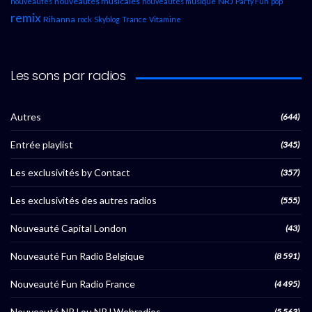
nouveautés musicales
NRJ
nouveautés
nouveautés musique
Party Fun
pop
remix
Rihanna
rock
Skyblog
Trance
Vitamine
Les sons par radios
Autres
(644)
Entrée playlist
(345)
Les exclusivités by Contact
(357)
Les exclusivités des autres radios
(555)
Nouveauté Capital London
(43)
Nouveauté Fun Radio Belgique
(8 591)
Nouveauté Fun Radio France
(4 495)
Nouveauté NRJ ou NRJ Webradios
(5 563)