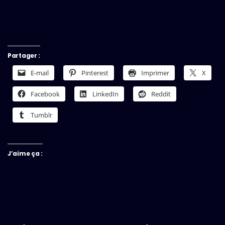
Partager :
E-mail
Pinterest
Imprimer
X
Facebook
LinkedIn
Reddit
Tumblr
J’aime ça :