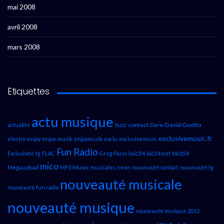
mai 2008
avril 2008
mars 2008
Étiquettes
actu musique
contact
David Guetta
actualité
buzz
Dario
exclusivemusic.fr
electro
enjoy
enjoy-musik
enjoymusik
exclu
exclusivemusic
Fun Radio
loic54
Exclusivité
fg
FLAC
Greg Parys
loic54.net
loicb54
mico
Music
Megaupload
MP3
musicales
news
nouveauté contact
nouveauté fg
nouveauté musicale
nouveauté fun radio
nouveauté musique
nouveauté musique 2012