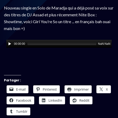
Nouveau single en Solo de Maradja qui a déjà posé sa voix sur
des titres de DJ Assad et plus récemment Nite Box :
Showtime, voici Girl You're So un titre ... en français bah ouai
mais bon =)
00:00:00
NaN:NaN
Partager :
E-mail
Pinterest
Imprimer
X
Facebook
LinkedIn
Reddit
Tumblr