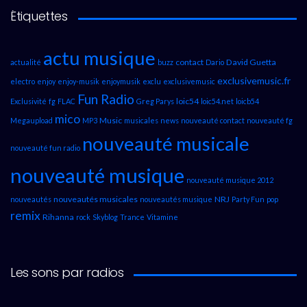
Étiquettes
actu musique
contact
David Guetta
actualité
buzz
Dario
exclusivemusic.fr
electro
enjoy
enjoy-musik
enjoymusik
exclu
exclusivemusic
Fun Radio
loic54
Exclusivité
fg
FLAC
Greg Parys
loic54.net
loicb54
mico
Music
Megaupload
MP3
musicales
news
nouveauté contact
nouveauté fg
nouveauté musicale
nouveauté fun radio
nouveauté musique
nouveauté musique 2012
nouveautés musicales
NRJ
nouveautés
nouveautés musique
Party Fun
pop
remix
Rihanna
rock
Skyblog
Trance
Vitamine
Les sons par radios