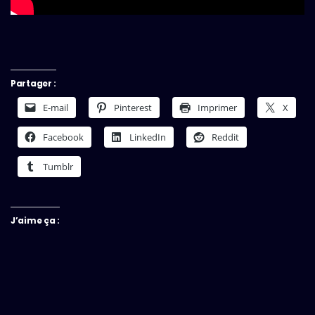
Partager :
E-mail
Pinterest
Imprimer
X
Facebook
LinkedIn
Reddit
Tumblr
J’aime ça :