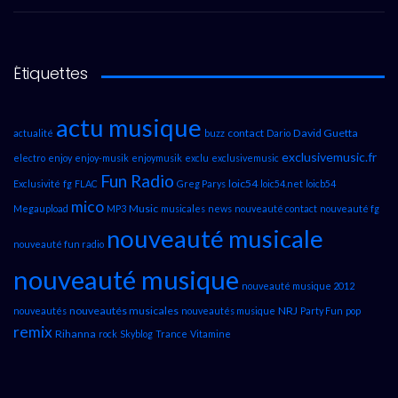
Étiquettes
actu musique
contact
David Guetta
actualité
buzz
Dario
exclusivemusic.fr
electro
enjoy
enjoy-musik
enjoymusik
exclu
exclusivemusic
Fun Radio
loic54
Exclusivité
fg
FLAC
Greg Parys
loic54.net
loicb54
mico
Music
Megaupload
MP3
musicales
news
nouveauté contact
nouveauté fg
nouveauté musicale
nouveauté fun radio
nouveauté musique
nouveauté musique 2012
nouveautés musicales
NRJ
nouveautés
nouveautés musique
Party Fun
pop
remix
Rihanna
rock
Skyblog
Trance
Vitamine