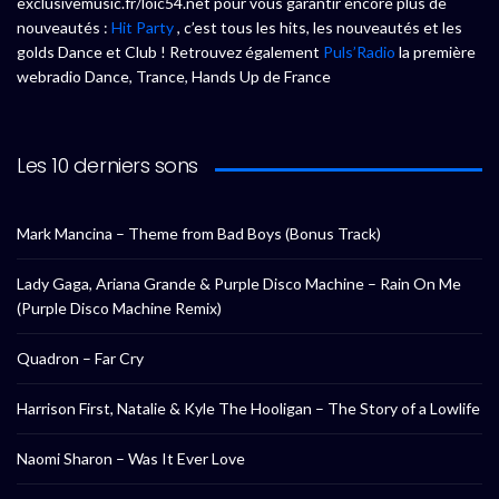
exclusivemusic.fr/loic54.net pour vous garantir encore plus de
nouveautés :
Hit Party
, c’est tous les hits, les nouveautés et les
golds Dance et Club ! Retrouvez également
Puls’Radio
la première
webradio Dance, Trance, Hands Up de France
Les 10 derniers sons
Mark Mancina – Theme from Bad Boys (Bonus Track)
Lady Gaga, Ariana Grande & Purple Disco Machine – Rain On Me
(Purple Disco Machine Remix)
Quadron – Far Cry
Harrison First, Natalie & Kyle The Hooligan – The Story of a Lowlife
Naomi Sharon – Was It Ever Love