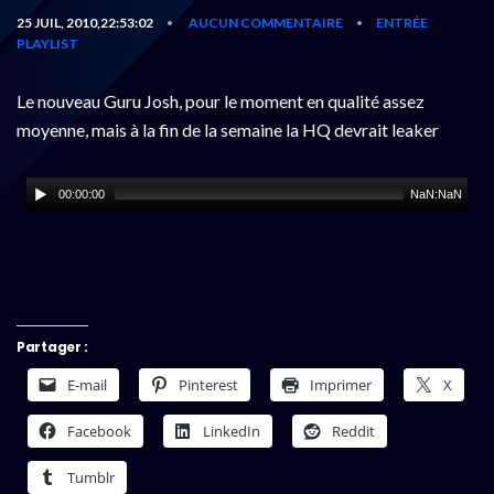
25 JUIL, 2010,22:53:02
AUCUN COMMENTAIRE
ENTRÉE
•
•
PLAYLIST
Le nouveau Guru Josh, pour le moment en qualité assez
moyenne, mais à la fin de la semaine la HQ devrait leaker
00:00:00
NaN:NaN
Partager :
E-mail
Pinterest
Imprimer
X
Facebook
LinkedIn
Reddit
Tumblr