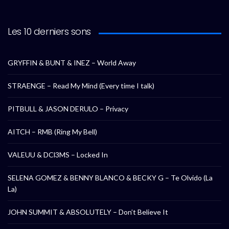
Les 10 derniers sons
GRYFFIN & BUNT & INEZ – World Away
STRAENGE – Read My Mind (Every time I talk)
PITBULL & JASON DERULO – Privacy
AITCH – RMB (Ring My Bell)
VALEUU & DCl3MS – Locked In
SELENA GOMEZ & BENNY BLANCO & BECKY G – Te Olvido (La
La)
JOHN SUMMIT & ABSOLUTELY – Don’t Believe It