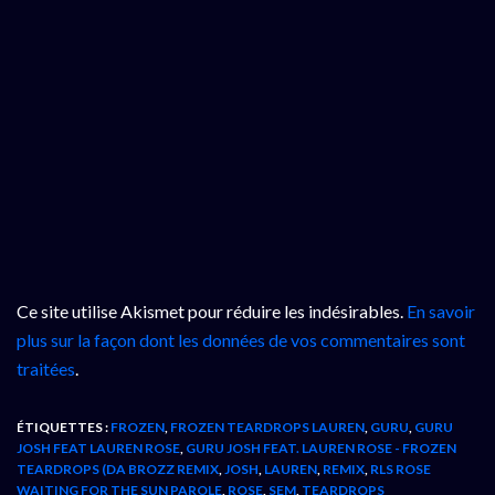
Ce site utilise Akismet pour réduire les indésirables.
En savoir
plus sur la façon dont les données de vos commentaires sont
traitées
.
ÉTIQUETTES :
FROZEN
,
FROZEN TEARDROPS LAUREN
,
GURU
,
GURU
JOSH FEAT LAUREN ROSE
,
GURU JOSH FEAT. LAUREN ROSE - FROZEN
TEARDROPS (DA BROZZ REMIX
,
JOSH
,
LAUREN
,
REMIX
,
RLS ROSE
WAITING FOR THE SUN PAROLE
,
ROSE
,
SEM
,
TEARDROPS