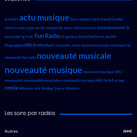
actu musique
contact
David Guetta
actualité
buzz
Dario
exclusivemusic.fr
electro
enjoy
enjoy-musik
enjoymusik
exclu
exclusivemusic
Fun Radio
loic54
Exclusivité
fg
FLAC
Greg Parys
loic54.net
loicb54
mico
Music
Megaupload
MP3
musicales
news
nouveauté contact
nouveauté fg
nouveauté musicale
nouveauté fun radio
nouveauté musique
nouveauté musique 2012
nouveautés musicales
NRJ
nouveautés
nouveautés musique
Party Fun
pop
remix
Rihanna
rock
Skyblog
Trance
Vitamine
Les sons par radios
Autres
(644)