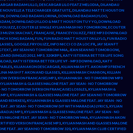
ARGAR BADAM LILLO
,
DESCARGAR LILO FEATZ MELODIA
,
DILANDAU
E NOUVELLE A TELECHARGER GRATUITE
,
DILANDAU MATTE HOUSTON
XW
,
DOWNLOAD BADAM LORINA
,
DOWNLOAD BADAM LYLOO
,
BADAM
,
DOWNLOAD LYLLOO & MATT HOUSTON TU Y YO
,
DOWNLOAD
YOUJIZZ
,
ECOUTER LE SINGLE KYLIAN MASH NO TOMORROW
,
ECOUTER
3 MUZIK SKACHAT
,
FRANÇAISE
,
FRANCEYOUJIZZ
,
FREE MP3 DOWNLOAD
ENCH SONG BADAM
,
FUN
,
FUN RADIO MATT HOUSTON LLYLO
,
FUN RADIO
LASSES
,
GOOGLE.FRYOUJZZ
,
INFO NICCI CO ZA LOC:FR
,
JAY SEAN FT
GTEXT
,
JAY SEAN NO TOMORROW M4A
,
JEAN SEAN NO TOMOROOW
,
ZARD (SINGLE) 2012, MP3, 320KBPS
,
KATY ISTERIKA BETTER LIFE SONG
WNLOAD
,
KATY ISTERIKA BETTER LIFE VF - MP3 DOWNLOAD
,
KATY
PARLES
,
KILIAN AKON DESCARGAR
,
KILIAN MASH FT. AKON MP3 FRENCH
LINA MASH FT AKON AND GLASSES
,
KILLIAN MASH CHANSON
,
KILLIAN
ROW (VERSION FRANCAISE).MP3
,
KYLIAN MASH - NO TOMORROW MP3
KYLIAN MASH & GLASSES MALONE FEAT JAY SEAN - NO TOMORROW
 - NO TOMORROW (VERSION FRANÇAISE) LOSSLES
,
KYLIAN MASH &
.MP3
,
KYLIAN MASH & GLASSES MALONE FEAT JAY SEAN NO TOMORROW
(AND REMIXES)
,
KYLIAN MASH & GLASSES MALONE FEAT. JAY SEAN - NO
FEAT. JAY SEAN - NO TOMORROW (VF WITH MARADJA) LYRICS
,
KYLIAN
ARADJA) MP3
,
KYLIAN MASH & GLASSES MALONE FEAT. JAY SEAN - NO
SES MALONE FEAT. JAY SEAN - NO TOMORROW M4A
,
KYLIAN MASH AKON
ERTIFIED VERSION FRANÇAISE MP3
,
KYLIAN MASH AND GLASSES MALONE
ONE FEAT. JAY SEAN NO TOMORROW 320
,
KYLIAN MASH CLUB CERTIFIED