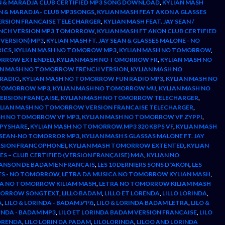
N & MARADJA CLUB CERTIFIED MP3 SONG DOWNLOAD
,
KYLIAN MASH
N & MARADJA- CLUB MP3SONGS
,
KYLIAN MASH FEAT AKON A GLASSES
ERSION FRANCAISE TELECHARGER
,
KYLIAN MASH FEAT. JAY SEAN /
ENCH VERSION MP3 TOMORROW
,
KYLIAN MASH FT AKON CLUB CERTIFIED
 VERSION) MP3
,
KYLIAN MASH FT. JAY SEAN & GLASSES MALONE - NO
RICS
,
KYLIAN MASH NO TOMOROW MP3
,
KYLIAN MASH NO TOMORROW
,
ORROW EXTENDED
,
KYLIAN MASH NO TOMORROW FR
,
KYLIAN MASH NO
AN MASH NO TOMORROW FRENCH VERSION
,
KYLIAN MASH NO
 RADIO
,
KYLIAN MASH NO TOMORROW FUN RADIO MP3
,
KYLIAN MASH NO
 TOMORROW MP3
,
KYLIAN MASH NO TOMORROW MU
,
KYLIAN MASH NO
ERSION FRANÇAISE
,
KYLIAN MASH NO TOMORROW TELECHARGER
,
LIAN MASH NO TOMORROW VERSION FRANCAISE TELECHARGER
,
SH NO TOMORROW VF MP3
,
KYLIAN MASH NO TOMORROW VF ZYPPI
,
PPYSHARE
,
KYLIAN MASH NO TOMORROW.MP3 320 KBPS VF
,
KYLIAN MASH
AY SEAN-NO TOMORROR MP3
,
KYLIAN MASH S GLASSAS MALONE FT. JAY
RSION FRANCOPHONE)
,
KYLIAN MASH TOMORROW EXTENTED
,
KYLIAN
ES – CLUB CERTIFIED (VERSION FRANÇAISE) M4A
,
KYLIAN NO
ANSON DE BADAM EN FRANCAIS
,
LES 10 DERNIERS SONS D"AKON
,
LES
SES - NO TOMORROW
,
LETRA DA MUSICA NO TOMORROW KYLIAN MASH
,
A NO TOMORROW KILIAM MASH
,
LETRA NO TOMORROW KILIAM MASH
TOMORROW SONGTEXT
,
LILLO BADAM
,
LILLO ET LORENDA
,
LILLO LORINDA
,
A
,
LILO & LORINDA - BADAM מידע
,
LILO & LORINDA BADAM LETRA
,
LILO &
RINDA - BADAM MP3
,
LILO ET LORINDA BADAM VERSION FRANCAISE
,
LILO
LORENDA
,
LILO LORIN DA PADAM
,
LILOLORINDA
,
LILOO AND LORINDA