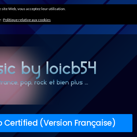
ce site Web, vous acceptez leur utilisation.
 :
Politique relative aux cookies
 Certified (Version Française)