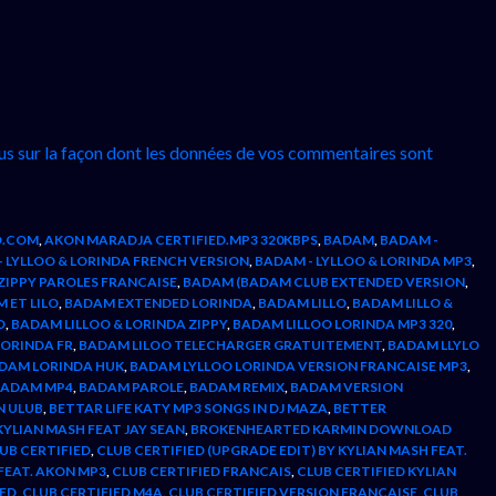
lus sur la façon dont les données de vos commentaires sont
D.COM
,
AKON MARADJA CERTIFIED.MP3 320KBPS
,
BADAM
,
BADAM -
 LYLLOO & LORINDA FRENCH VERSION
,
BADAM - LYLLOO & LORINDA MP3
,
 ZIPPY PAROLES FRANCAISE
,
BADAM (BADAM CLUB EXTENDED VERSION
,
 ET LILO
,
BADAM EXTENDED LORINDA
,
BADAM LILLO
,
BADAM LILLO &
O
,
BADAM LILLOO & LORINDA ZIPPY
,
BADAM LILLOO LORINDA MP3 320
,
LORINDA FR
,
BADAM LILOO TELECHARGER GRATUITEMENT
,
BADAM LLYLO
DAM LORINDA HUK
,
BADAM LYLLOO LORINDA VERSION FRANCAISE MP3
,
BADAM MP4
,
BADAM PAROLE
,
BADAM REMIX
,
BADAM VERSION
N ULUB
,
BETTAR LIFE KATY MP3 SONGS IN DJ MAZA
,
BETTER
YLIAN MASH FEAT JAY SEAN
,
BROKENHEARTED KARMIN DOWNLOAD
UB CERTIFIED
,
CLUB CERTIFIED (UPGRADE EDIT) BY KYLIAN MASH FEAT.
 FEAT. AKON MP3
,
CLUB CERTIFIED FRANCAIS
,
CLUB CERTIFIED KYLIAN
DED
,
CLUB CERTIFIED M4A
,
CLUB CERTIFIED VERSION FRANCAISE
,
CLUB