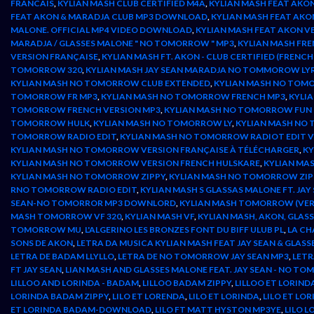
FRANCAIS
,
KYLIAN MASH CLUB CERTIFIED M4A
,
KYLIAN MASH FEAT AKO
FEAT AKON & MARADJA CLUB MP3 DOWNLOAD
,
KYLIAN MASH FEAT AKO
MALONE. OFFICIAL MP4 VIDEO DOWNLOAD
,
KYLIAN MASH FEAT AKON V
MARADJA / GLASSES MALONE " NO TOMORROW " MP3
,
KYLIAN MASH FR
VERSION FRANÇAISE
,
KYLIAN MASH FT. AKON - CLUB CERTIFIED (FRENCH
TOMORROW 320
,
KYLIAN MASH JAY SEAN MARADJA NO TOMMOROW LY
KYLIAN MASH NO TOMORROW CLUB EXTENDED
,
KYLIAN MASH NO TOM
TOMORROW FR MP3
,
KYLIAN MASH NO TOMORROW FRENCH MP3
,
KYLI
TOMORROW FRENCH VERSION MP3
,
KYLIAN MASH NO TOMORROW FUN
TOMORROW HULK
,
KYLIAN MASH NO TOMORROW LY
,
KYLIAN MASH NO
TOMORROW RADIO EDIT
,
KYLIAN MASH NO TOMORROW RADIOT EDIT V
KYLIAN MASH NO TOMORROW VERSION FRANÇAISE À TÉLÉCHARGER
,
KY
KYLIAN MASH NO TOMORROW VERSION FRENCH HULSKARE
,
KYLIAN MA
KYLIAN MASH NO TOMORROW ZIPPY
,
KYLIAN MASH NO TOMORROW ZI
RNO TOMORROW RADIO EDIT
,
KYLIAN MASH S GLASSAS MALONE FT. J
SEAN-NO TOMORROR MP3 DOWNLORD
,
KYLIAN MASH TOMORROW (VE
MASH TOMORROW VF 320
,
KYLIAN MASH VF
,
KYLIAN MASH, AKON, GLASS
TOMORROW MU
,
L'ALGERINO LES BRONZES FONT DU BIFF ULUB PL
,
LA CH
SONS DE AKON
,
LETRA DA MUSICA KYLIAN MASH FEAT JAY SEAN & GLAS
LETRA DE BADAM LLYLLO
,
LETRA DE NO TOMORROW JAY SEAN MP3
,
LETR
FT JAY SEAN
,
LIAN MASH AND GLASSES MALONE FEAT. JAY SEAN - NO 
LILLOO AND LORINDA - BADAM
,
LILLOO BADAM ZIPPY
,
LILLOO ET LORIND
LORINDA BADAM ZIPPY
,
LILO ET LORENDA
,
LILO ET LORINDA
,
LILO ET LO
ET LORINDA BADAM-DOWNLOAD
,
LILO FT MATT HYSTON MP3YE
,
LILO 