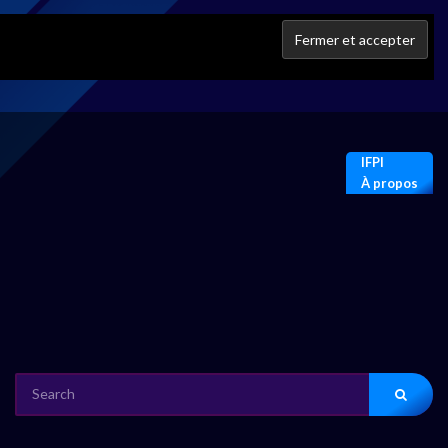
IFPI
À propos
SEARCH
FOR: