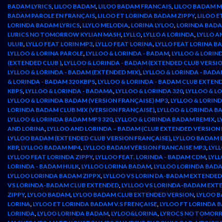
BADAM LYRICS
,
LILOO BADAM
,
LILOO BADAM FRANCAIS
,
LILOO BADAM 
BADAM PAROLE EN FRANÇAIS
,
LILOO ET LORINDA BADAM ZIPPY
,
LILOO E
LORINDA BADAM LYRICS
,
LLYLO MELODIA
,
LORINA LYLOO
,
LORINDA BAD
LURICS NO TOMORROW KYLIAN MASH
,
LYLLO
,
LYLLO A LORINDA
,
LYLLO 
ULUB
,
LYLLO FEAT LORIN MP3
,
LYLLO FEAT LORINA
,
LYLLO FEAT LORINA 
LYLLOO & LORINA PAROLE
,
LYLLOO & LORINDA - BADAM
,
LYLLOO & LORIN
(EXTENDED CLUB )
,
LYLLOO & LORINDA - BADAM (EXTENDED CLUB VERSI
LYLLOO & LORINDA - BADAM (EXTENDED MIX)
,
LYLLOO & LORINDA - BADA
& LORINDA - BADAM 320 KBPS
,
LYLLOO & LORINDA - BADAM CLUB EXTEN
KBPS
,
LYLLOO & LORINDA - BADAMA
,
LYLLOO & LORINDA 320
,
LYLLOO & L
LYLLOO & LORINDA BADAM (VERSION FRANÇAISE) MP3
,
LYLLOO & LORIN
LORINDA BADAM CLUB MIX (VERSION FRANÇAISE)
,
LYLLOO & LORINDA B
LYLLOO & LORINDA BADAM MP3 320
,
LYLLOO & LORINDA BADAM REMIX
,
L
AND LORINA
,
LYLLOO AND LORINDA – BADAM (CLUB EXTENDED VERSION 
LYLLOO BADAM (EXTENDED CLUB VERSION FRANÇAISE)
,
LYLLOO BADAM
KBP
,
LYLLOO BADAM MP4
,
LYLLOO BADAM VERSION FRANCAISE MP3
,
LYL
LYLLOO FEAT LORINDA ZIPPY
,
LYLLOO FEAT. LORINDA - BADAM CDM
,
LYL
LORINDA - BADAM HULK
,
LYLLOO LORINA BADAM
,
LYLLOO LORINDA BADA
LYLLOO LORINDA BADAM ZIPPX
,
LYLLOO VS LORIN DA-BADAM EXTENDED
VS LORINDA-BADAM CLUB EXTENDED
,
LYLLOO VS LORINDA-BADAM EXT
ZIPPY
,
LYLOO BADAM
,
LYLOO BADAM CLUB EXTENDED VERSION
,
LYLOO 
LORINA
,
LYLOO ET LORINDA BADAM V.S FRENÇAISE
,
LYLOO FT LORINDA 
LORINDA
,
LYLOO LORINDA BADAM
,
LYLOO&LORINA
,
LYROCS NO TOMORR