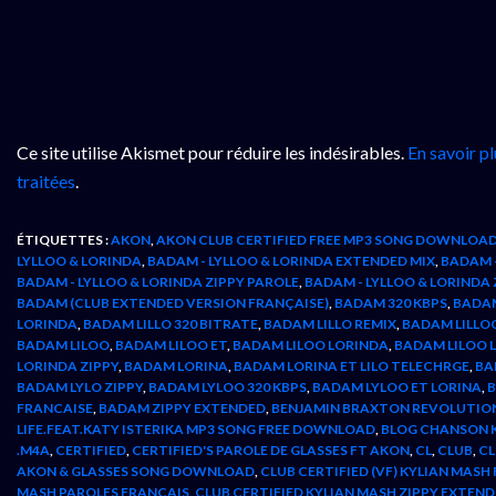
Ce site utilise Akismet pour réduire les indésirables.
En savoir p
traitées
.
ÉTIQUETTES :
AKON
,
AKON CLUB CERTIFIED FREE MP3 SONG DOWNLOA
LYLLOO & LORINDA
,
BADAM - LYLLOO & LORINDA EXTENDED MIX
,
BADAM -
BADAM - LYLLOO & LORINDA ZIPPY PAROLE
,
BADAM - LYLLOO & LORINDA
BADAM (CLUB EXTENDED VERSION FRANÇAISE)
,
BADAM 320 KBPS
,
BADAM
LORINDA
,
BADAM LILLO 320 BITRATE
,
BADAM LILLO REMIX
,
BADAM LILLO
BADAM LILOO
,
BADAM LILOO ET
,
BADAM LILOO LORINDA
,
BADAM LILOO 
LORINDA ZIPPY
,
BADAM LORINA
,
BADAM LORINA ET LILO TELECHRGE
,
BA
BADAM LYLO ZIPPY
,
BADAM LYLOO 320 KBPS
,
BADAM LYLOO ET LORINA
,
FRANCAISE
,
BADAM ZIPPY EXTENDED
,
BENJAMIN BRAXTON REVOLUTIO
LIFE.FEAT.KATY ISTERIKA MP3 SONG FREE DOWNLOAD
,
BLOG CHANSON K
.M4A
,
CERTIFIED
,
CERTIFIED'S PAROLE DE GLASSES FT AKON
,
CL
,
CLUB
,
CL
AKON & GLASSES SONG DOWNLOAD
,
CLUB CERTIFIED (VF) KYLIAN MASH
MASH PAROLES FRANCAIS
,
CLUB CERTIFIED KYLIAN MASH ZIPPY EXTEN