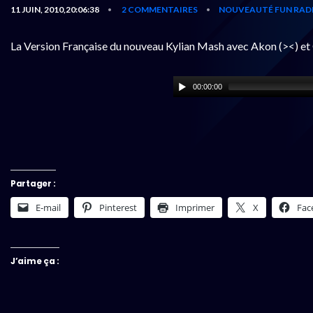
11 JUIN, 2010,20:06:38
2 COMMENTAIRES
NOUVEAUTÉ FUN RAD
•
•
La Version Française du nouveau Kylian Mash avec Akon (><) et 
00:00:00
Partager :
E-mail
Pinterest
Imprimer
X
Fac
J’aime ça :