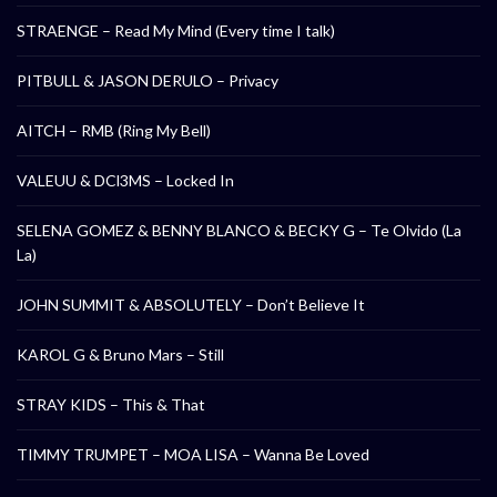
STRAENGE – Read My Mind (Every time I talk)
PITBULL & JASON DERULO – Privacy
AITCH – RMB (Ring My Bell)
VALEUU & DCl3MS – Locked In
SELENA GOMEZ & BENNY BLANCO & BECKY G – Te Olvido (La
La)
JOHN SUMMIT & ABSOLUTELY – Don’t Believe It
KAROL G & Bruno Mars – Still
STRAY KIDS – This & That
TIMMY TRUMPET – MOA LISA – Wanna Be Loved