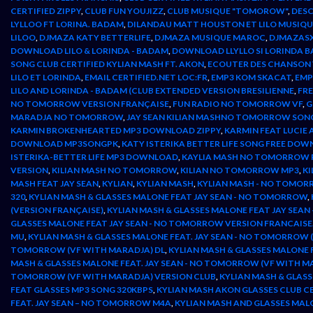
CERTIFIED ZIPPY
,
CLUB FUN YOUJIZZ
,
CLUB MUSIQUE "TOMOROW"
,
DESC
LYLLOO FT LORINA. BADAM
,
DILANDAU MATT HOUSTON ET LILO MUSIQU
LILOO
,
DJMAZA KATY BETTERLIFE
,
DJMAZA MUSIQUE MAROC
,
DJMAZAS
DOWNLOAD LILO & LORINDA - BADAM
,
DOWNLOAD LLYLLO SI LORINDA 
SONG CLUB CERTIFIED KYLIAN MASH FT. AKON
,
ECOUTER DES CHANSON 
LILO ET LORINDA
,
EMAIL CERTIFIED.NET LOC:FR
,
EMP3 KOM SKACAT
,
EMP
LILO AND LORINDA - BADAM (CLUB EXTENDED VERSION BRESILIENNE
,
FR
NO TOMORROW VERSION FRANÇAISE
,
FUN RADIO NO TOMORROW VF
,
G
MARADJA NO TOMORROW
,
JAY SEAN KILIAN MASHNO TOMORROW SON
KARMIN BROKENHEARTED MP3 DOWNLOAD ZIPPY
,
KARMIN FEAT LUCIE A
DOWNLOAD MP3SONGPK
,
KATY ISTERIKA BETTER LIFE SONG FREE DO
ISTERIKA-BETTER LIFE MP3 DOWNLOAD
,
KAYLIA MASH NO TOMORROW 
VERSION
,
KILIAN MASH NO TOMORROW
,
KILIAN NO TOMORROW MP3
,
KI
MASH FEAT JAY SEAN
,
KYLIAN
,
KYLIAN MASH
,
KYLIAN MASH - NO TOMOR
320
,
KYLIAN MASH & GLASSES MALONE FEAT JAY SEAN - NO TOMORROW
,
(VERSION FRANÇAISE)
,
KYLIAN MASH & GLASSES MALONE FEAT JAY SEAN
GLASSES MALONE FEAT JAY SEAN - NO TOMORROW VERSION FRANCAISE
MU
,
KYLIAN MASH & GLASSES MALONE FEAT. JAY SEAN - NO TOMORROW 
TOMORROW (VF WITH MARADJA) DL
,
KYLIAN MASH & GLASSES MALONE 
MASH & GLASSES MALONE FEAT. JAY SEAN - NO TOMORROW (VF WITH M
TOMORROW (VF WITH MARADJA) VERSION CLUB
,
KYLIAN MASH & GLAS
FEAT GLASSES MP3 SONG 320KBPS
,
KYLIAN MASH AKON GLASSES CLUB C
FEAT. JAY SEAN – NO TOMORROW M4A
,
KYLIAN MASH AND GLASSES MAL