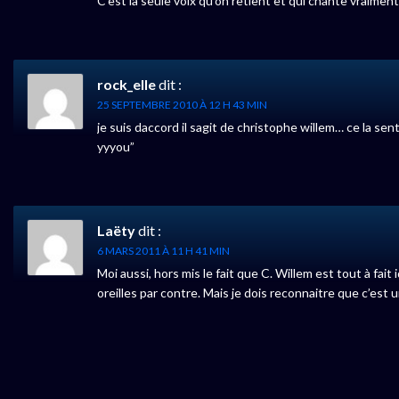
C’est la seule voix qu’on retient et qui chante vraime
rock_elle
dit :
25 SEPTEMBRE 2010 À 12 H 43 MIN
je suis daccord il sagit de christophe willem… ce la se
yyyou”
Laëty
dit :
6 MARS 2011 À 11 H 41 MIN
Moi aussi, hors mis le fait que C. Willem est tout à fait
oreilles par contre. Mais je dois reconnaitre que c’est u