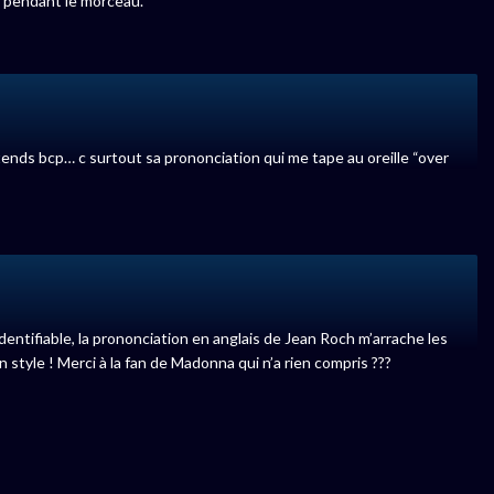
nt pendant le morceau.
ntends bcp… c surtout sa prononciation qui me tape au oreille “over
 identifiable, la prononciation en anglais de Jean Roch m’arrache les
n style ! Merci à la fan de Madonna qui n’a rien compris ???