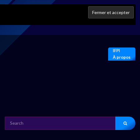
IFPI
À propos
SEARCH
FOR: