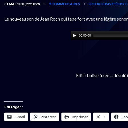
31 MAI, 2010,22:10:28
9 COMMENTAIRES
LES EXCLUSIVITÉS BY
•
•
Le nouveau son de Jean Roch qui tape fort avec une légère sono
00:00:00
Edit : balise fixée ... désolé 
Partager :
E-mail
Pinterest
Imprimer
X
Fac