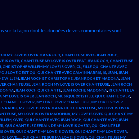
lus sur la façon dont les données de vos commentaires sont
UR MY LOVE IS OVER JEAN ROCH
,
CHANTEUSE AVEC JEAN ROCH
,
E IS OVER
,
CHANTEUSE MY LOVE IS OVER FEAT JEAN ROCH
,
CHANTEUSE
H
,
CHRISTOPHE WILLEM MY LOVE IS OVER
,
CL
,
FILLE QUI CHANTE AVEC
 YOU LOVE C EST QUI QUI CHANTE AVEC CALVIN HARRIS
,
IS
,
JEAN
,
JEAN
HE WILLEM
,
JEAN ROCH ET CHRISTOPHE
,
JEAN ROCH ET MADONA
,
JEAN
OVER CHANTEUSE
,
JEAN ROCH MY LOVE IS OVER CHANTEUSE
,
JEAN ROCH
MADONNA
,
JEAN ROCH QUI CHANTE
,
JEAN ROCHE MADONNA
,
KI CHANTE LA
MY LOVE IS OVER JEAN ROCH
,
MUSIQUE 2012 FILLE QUI CHANTE OVER
,
TE CHANTE IS OVER
,
MY LOVE I OVER CHANTEUSE
,
MY LOVE IS OVER
FUN RADIO
,
MY LOVE IS OVER JEAN ROCH CHANTEUSE
,
MY LOVE IS OVER
HANTEUSE
,
MY LOVE IS OVER MADONNA
,
MY LOVE IS OVER QUI CHANT
,
MY
WILLEM
,
OVER
,
QUI CHANTE AVEC JEAN ROCH
,
QUI CHANTE AVEC JEAN
ER
,
QUI CHANTE LE REFRAIN DE MY LOVE IS OVER?
,
QUI CHANTE LE
IS OVER
,
QUI CHANTE MY LOVE IS OWER
,
QUI CHANTE MY LOVE OVER
,
 I LOVE....
,
QUI CHANTE SUR MA LOVE IS OVER
,
QUI CHANTEUSE MY