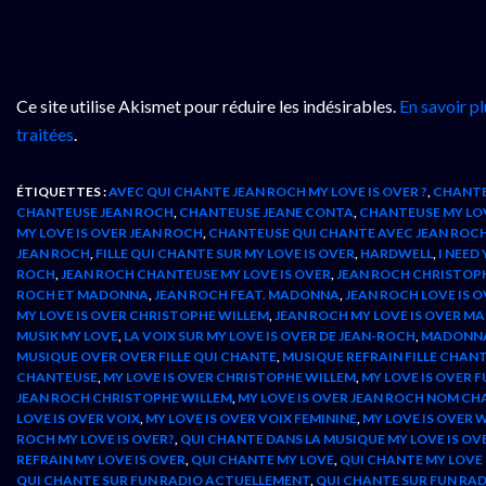
Ce site utilise Akismet pour réduire les indésirables.
En savoir p
traitées
.
ÉTIQUETTES :
AVEC QUI CHANTE JEAN ROCH MY LOVE IS OVER ?
,
CHANTE
CHANTEUSE JEAN ROCH
,
CHANTEUSE JEANE CONTA
,
CHANTEUSE MY LOV
MY LOVE IS OVER JEAN ROCH
,
CHANTEUSE QUI CHANTE AVEC JEAN ROC
JEAN ROCH
,
FILLE QUI CHANTE SUR MY LOVE IS OVER
,
HARDWELL
,
I NEED
ROCH
,
JEAN ROCH CHANTEUSE MY LOVE IS OVER
,
JEAN ROCH CHRISTOP
ROCH ET MADONNA
,
JEAN ROCH FEAT. MADONNA
,
JEAN ROCH LOVE IS 
MY LOVE IS OVER CHRISTOPHE WILLEM
,
JEAN ROCH MY LOVE IS OVER 
MUSIK MY LOVE
,
LA VOIX SUR MY LOVE IS OVER DE JEAN-ROCH
,
MADONNA 
MUSIQUE OVER OVER FILLE QUI CHANTE
,
MUSIQUE REFRAIN FILLE CHAN
CHANTEUSE
,
MY LOVE IS OVER CHRISTOPHE WILLEM
,
MY LOVE IS OVER 
JEAN ROCH CHRISTOPHE WILLEM
,
MY LOVE IS OVER JEAN ROCH NOM C
LOVE IS OVER VOIX
,
MY LOVE IS OVER VOIX FEMININE
,
MY LOVE IS OVER 
ROCH MY LOVE IS OVER?
,
QUI CHANTE DANS LA MUSIQUE MY LOVE IS OV
REFRAIN MY LOVE IS OVER
,
QUI CHANTE MY LOVE
,
QUI CHANTE MY LOVE 
QUI CHANTE SUR FUN RADIO ACTUELLEMENT
,
QUI CHANTE SUR FUN RADIO