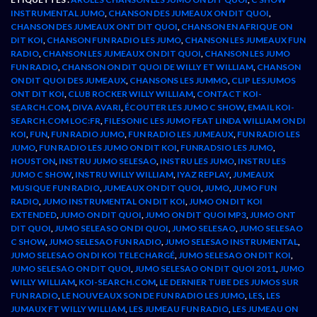
INSTRUMENTAL JUMO
,
CHANSON DES JUMEAUX ON DIT QUOI
,
CHANSON DES JUMEAUX ONT DIT QUOI
,
CHANSON EN AFRIQUE ON
DIT KOI
,
CHANSON FUN RADIO LES JUMO
,
CHANSON LES JUMEAUX FUN
RADIO
,
CHANSON LES JUMEAUX ON DIT QUOI
,
CHANSON LES JUMO
FUN RADIO
,
CHANSON ON DIT QUOI DE WILLY ET WILLIAM
,
CHANSON
ON DIT QUOI DES JUMEAUX
,
CHANSONS LES JUMMO
,
CLIP LESJUMOS
ONT DIT KOI
,
CLUB ROCKER WILLY WILLIAM
,
CONTACT KOI-
SEARCH.COM
,
DIVA AVARI
,
ÉCOUTER LES JUMO C SHOW
,
EMAIL KOI-
SEARCH.COM LOC:FR
,
FILESONIC LES JUMO FEAT LINDA WILLIAM ON DI
KOI
,
FUN
,
FUN RADIO JUMO
,
FUN RADIO LES JUMEAUX
,
FUN RADIO LES
JUMO
,
FUN RADIO LES JUMO ON DIT KOI
,
FUNRADSIO LES JUMO
,
HOUSTON
,
INSTRU JUMO SELESAO
,
INSTRU LES JUMO
,
INSTRU LES
JUMO C SHOW
,
INSTRU WILLY WILLIAM
,
IYAZ REPLAY
,
JUMEAUX
MUSIQUE FUN RADIO
,
JUMEAUX ON DIT QUOI
,
JUMO
,
JUMO FUN
RADIO
,
JUMO INSTRUMENTAL ON DIT KOI
,
JUMO ON DIT KOI
EXTENDED
,
JUMO ON DIT QUOI
,
JUMO ON DIT QUOI MP3
,
JUMO ONT
DIT QUOI
,
JUMO SELEASO ON DI QUOI
,
JUMO SELESAO
,
JUMO SELESAO
C SHOW
,
JUMO SELESAO FUN RADIO
,
JUMO SELESAO INSTRUMENTAL
,
JUMO SELESAO ON DI KOI TELECHARGÉ
,
JUMO SELESAO ON DIT KOI
,
JUMO SELESAO ON DIT QUOI
,
JUMO SELESAO ON DIT QUOI 2011
,
JUMO
WILLY WILLIAM
,
KOI-SEARCH.COM
,
LE DERNIER TUBE DES JUMOS SUR
FUN RADIO
,
LE NOUVEAUX SON DE FUN RADIO LES JUMO
,
LES
,
LES
JUMAUX FT WILLY WILLIAM
,
LES JUMEAU FUN RADIO
,
LES JUMEAU ON