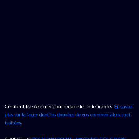
Ce site utilise Akismet pour réduire les indésirables.
En savoir
plus sur la façon dont les données de vos commentaires sont
traitées
.
ÉTIQUETTES :
AROLES CHANSON LES JUMO ON DIT QUOI
,
C SHOW