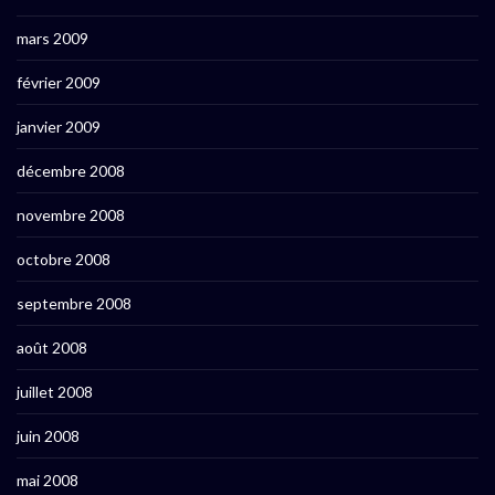
mars 2009
février 2009
janvier 2009
décembre 2008
novembre 2008
octobre 2008
septembre 2008
août 2008
juillet 2008
juin 2008
mai 2008