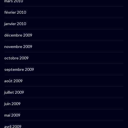
mars 2010
février 2010
janvier 2010
décembre 2009
novembre 2009
octobre 2009
septembre 2009
août 2009
juillet 2009
juin 2009
mai 2009
avril 2009