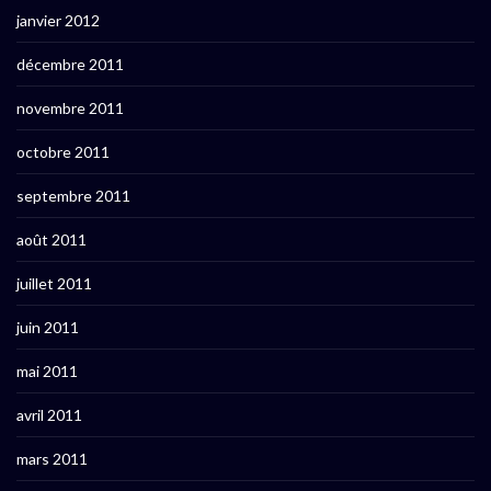
janvier 2012
décembre 2011
novembre 2011
octobre 2011
septembre 2011
août 2011
juillet 2011
juin 2011
mai 2011
avril 2011
mars 2011