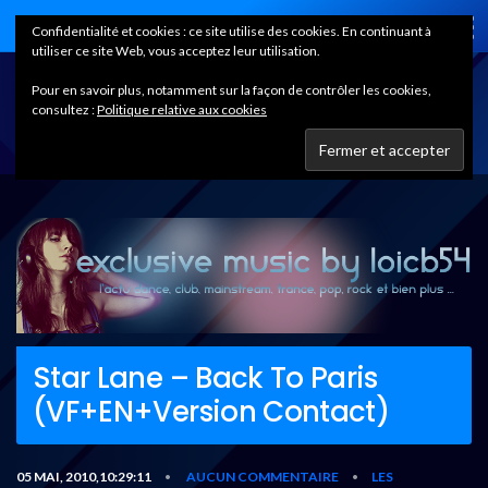
Home
Confidentialité et cookies : ce site utilise des cookies. En continuant à
utiliser ce site Web, vous acceptez leur utilisation.
Pour en savoir plus, notamment sur la façon de contrôler les cookies,
consultez :
Politique relative aux cookies
Star Lane – Back To Paris
(VF+EN+Version Contact)
05 MAI, 2010,10:29:11
AUCUN COMMENTAIRE
LES
•
•