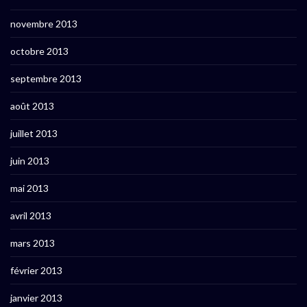
novembre 2013
octobre 2013
septembre 2013
août 2013
juillet 2013
juin 2013
mai 2013
avril 2013
mars 2013
février 2013
janvier 2013