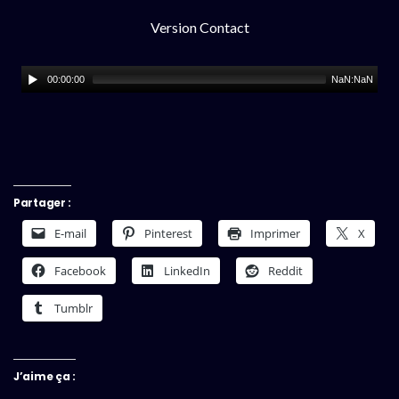
Version Contact
00:00:00
NaN:NaN
Partager :
E-mail
Pinterest
Imprimer
X
Facebook
LinkedIn
Reddit
Tumblr
J’aime ça :