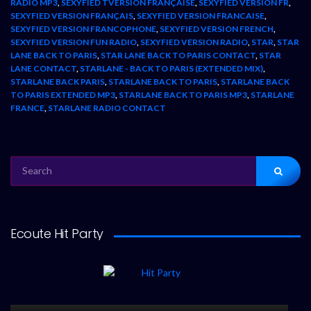
RADIO MP3
,
SEXYFIED TVERSION FRANÇAISE
,
SEXYFIED VERSION FR
,
SEXYFIED VERSION FRANÇAIS
,
SEXYFIED VERSION FRANCAISE
,
SEXYFIED VERSION FRANCOPHONE
,
SEXYFIED VERSION FRENCH
,
SEXYFIED VERSION FUN RADIO
,
SEXYFIED VERSION RADIO
,
STAR
,
STAR
LANE BACK TO PARIS
,
STAR LANE BACK TO PARIS CONTACT
,
STAR
LANE CONTACT
,
STARLANE - BACK TO PARIS (EXTENDED MIX)
,
STARLANE BACK PARIS
,
STARLANE BACK TO PARIS
,
STARLANE BACK
TO PARIS EXTENDED MP3
,
STARLANE BACK TO PARIS MP3
,
STARLANE
FRANCE
,
STARLANE RADIO CONTACT
SEARCH
FOR:
Ecoute Hit Party