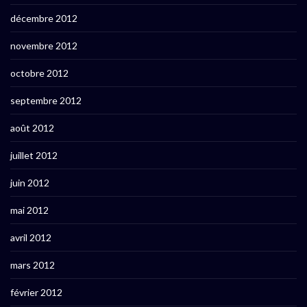
décembre 2012
novembre 2012
octobre 2012
septembre 2012
août 2012
juillet 2012
juin 2012
mai 2012
avril 2012
mars 2012
février 2012