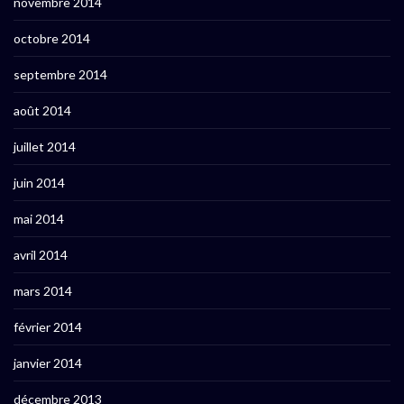
novembre 2014
octobre 2014
septembre 2014
août 2014
juillet 2014
juin 2014
mai 2014
avril 2014
mars 2014
février 2014
janvier 2014
décembre 2013