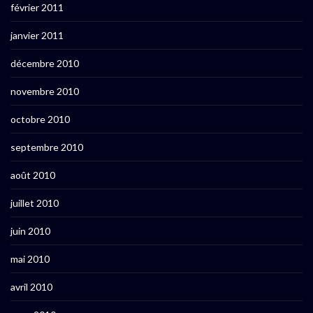
février 2011
janvier 2011
décembre 2010
novembre 2010
octobre 2010
septembre 2010
août 2010
juillet 2010
juin 2010
mai 2010
avril 2010