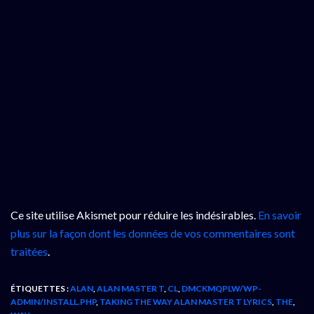
Ce site utilise Akismet pour réduire les indésirables.
En savoir
plus sur la façon dont les données de vos commentaires sont
traitées
.
ÉTIQUETTES :
ALAN
,
ALAN MASTER T
,
CL
,
DMCKMQPLW/WP-
ADMIN/INSTALL.PHP
,
TAKING THE WAY ALAN MASTER T LYRICS
,
THE
,