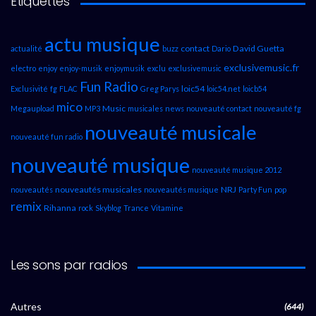
Étiquettes
actu musique
contact
David Guetta
actualité
buzz
Dario
exclusivemusic.fr
electro
enjoy
enjoy-musik
enjoymusik
exclu
exclusivemusic
Fun Radio
loic54
Exclusivité
fg
FLAC
Greg Parys
loic54.net
loicb54
mico
Music
Megaupload
MP3
musicales
news
nouveauté contact
nouveauté fg
nouveauté musicale
nouveauté fun radio
nouveauté musique
nouveauté musique 2012
nouveautés musicales
NRJ
nouveautés
nouveautés musique
Party Fun
pop
remix
Rihanna
rock
Skyblog
Trance
Vitamine
Les sons par radios
Autres
(644)