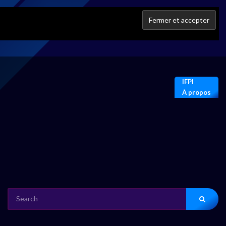
IFPI
À propos
SEARCH
FOR: