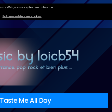
ce site Web, vous acceptez leur utilisation.
 :
Politique relative aux cookies
Taste Me All Day