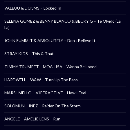
VALEUU & DCl3MS – Locked In
SELENA GOMEZ & BENNY BLANCO & BECKY G – Te Olvido (La
La)
JOHN SUMMIT & ABSOLUTELY – Don’t Believe It
STRAY KIDS – This & That
TIMMY TRUMPET – MOA LISA – Wanna Be Loved
HARDWELL – W&W – Turn Up The Bass
MARSHMELLO – VIPERACTIVE – How I Feel
SOLOMUN – INEZ – Raider On The Storm
ANGELE – AMELIE LENS – Run