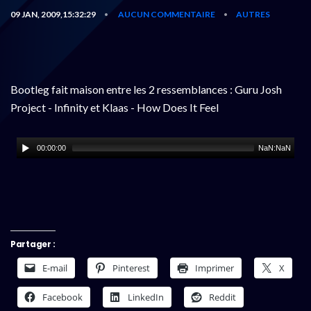
09 JAN, 2009,15:32:29
AUCUN COMMENTAIRE
AUTRES
•
•
Bootleg fait maison entre les 2 ressemblances : Guru Josh
Project - Infinity et Klaas - How Does It Feel
00:00:00
NaN:NaN
Partager :
E-mail
Pinterest
Imprimer
X
Facebook
LinkedIn
Reddit