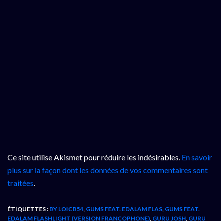
Ce site utilise Akismet pour réduire les indésirables.
En savoir
plus sur la façon dont les données de vos commentaires sont
traitées
.
ÉTIQUETTES :
BY LOICB54
,
GUMS FEAT. EDALAM FLAS
,
GUMS FEAT.
EDALAM FLASHLIGHT (VERSION FRANCOPHONE)
,
GURU JOSH
,
GURU