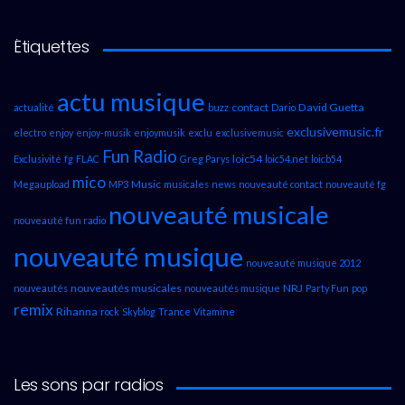
Étiquettes
actu musique
contact
David Guetta
actualité
buzz
Dario
exclusivemusic.fr
electro
enjoy
enjoy-musik
enjoymusik
exclu
exclusivemusic
Fun Radio
loic54
Exclusivité
fg
FLAC
Greg Parys
loic54.net
loicb54
mico
Music
Megaupload
MP3
musicales
news
nouveauté contact
nouveauté fg
nouveauté musicale
nouveauté fun radio
nouveauté musique
nouveauté musique 2012
nouveautés musicales
NRJ
nouveautés
nouveautés musique
Party Fun
pop
remix
Rihanna
rock
Skyblog
Trance
Vitamine
Les sons par radios