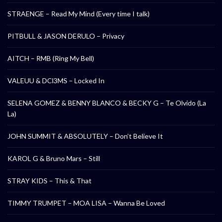
STRAENGE – Read My Mind (Every time I talk)
PITBULL & JASON DERULO – Privacy
AITCH – RMB (Ring My Bell)
VALEUU & DCl3MS – Locked In
SELENA GOMEZ & BENNY BLANCO & BECKY G – Te Olvido (La
La)
JOHN SUMMIT & ABSOLUTELY – Don’t Believe It
KAROL G & Bruno Mars – Still
STRAY KIDS – This & That
TIMMY TRUMPET – MOA LISA – Wanna Be Loved