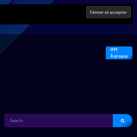
IFPI
À propos
SEARCH
FOR: