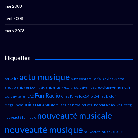
mai 2008
avril 2008
mars 2008
Étiquettes
actu musique
contact
David Guetta
actualité
buzz
Dario
exclusivemusic.fr
electro
enjoy
enjoy-musik
enjoymusik
exclu
exclusivemusic
Fun Radio
loic54
Exclusivité
fg
FLAC
Greg Parys
loic54.net
loicb54
mico
Music
Megaupload
MP3
musicales
news
nouveauté contact
nouveauté fg
nouveauté musicale
nouveauté fun radio
nouveauté musique
nouveauté musique 2012