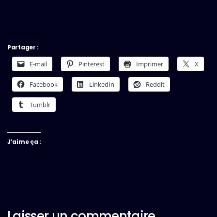
Partager :
E-mail
Pinterest
Imprimer
X
Facebook
LinkedIn
Reddit
Tumblr
J’aime ça :
Laisser un commentaire