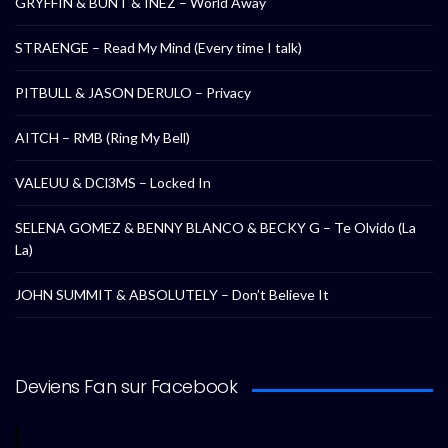
GRYFFIN & BUNT & INEZ – World Away
STRAENGE – Read My Mind (Every time I talk)
PITBULL & JASON DERULO – Privacy
AITCH – RMB (Ring My Bell)
VALEUU & DCl3MS – Locked In
SELENA GOMEZ & BENNY BLANCO & BECKY G – Te Olvido (La
La)
JOHN SUMMIT & ABSOLUTELY – Don’t Believe It
Deviens Fan sur Facebook