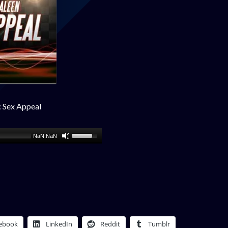
: Sex Appeal
NaN:NaN
ebook
LinkedIn
Reddit
Tumblr