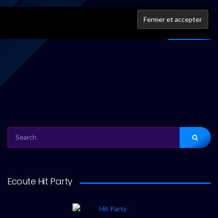
IFPI
À propos
SEARCH
FOR:
Ecoute Hit Party