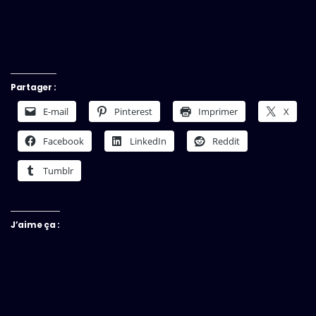
Partager :
E-mail
Pinterest
Imprimer
X
Facebook
LinkedIn
Reddit
Tumblr
J’aime ça :