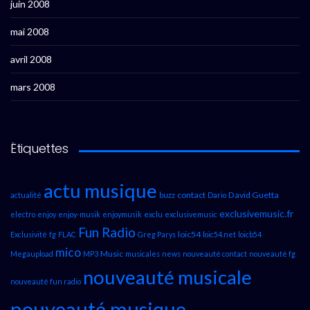
juin 2008
mai 2008
avril 2008
mars 2008
Étiquettes
actu musique
contact
David Guetta
actualité
buzz
Dario
exclusivemusic.fr
electro
enjoy
enjoy-musik
enjoymusik
exclu
exclusivemusic
Fun Radio
loic54
Exclusivité
fg
FLAC
Greg Parys
loic54.net
loicb54
mico
Music
Megaupload
MP3
musicales
news
nouveauté contact
nouveauté fg
nouveauté musicale
nouveauté fun radio
nouveauté musique