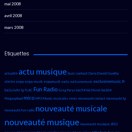
mai 2008
avril 2008
mars 2008
Étiquettes
actu musique
contact
David Guetta
actualité
buzz
Dario
exclusivemusic.fr
electro
enjoy
enjoy-musik
enjoymusik
exclu
exclusivemusic
Fun Radio
loic54
Exclusivité
fg
FLAC
Greg Parys
loic54.net
loicb54
mico
Music
Megaupload
MP3
musicales
news
nouveauté contact
nouveauté fg
nouveauté musicale
nouveauté fun radio
nouveauté musique
nouveauté musique 2012