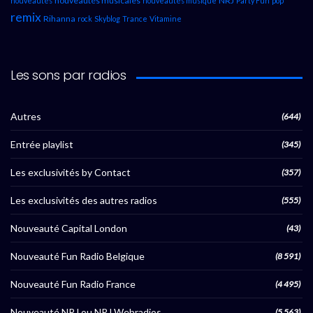
nouveautés musicales
NRJ
nouveautés
nouveautés musique
Party Fun
pop
remix
Rihanna
rock
Skyblog
Trance
Vitamine
Les sons par radios
Autres
(644)
Entrée playlist
(345)
Les exclusivités by Contact
(357)
Les exclusivités des autres radios
(555)
Nouveauté Capital London
(43)
Nouveauté Fun Radio Belgique
(8 591)
Nouveauté Fun Radio France
(4 495)
Nouveauté NRJ ou NRJ Webradios
(5 563)