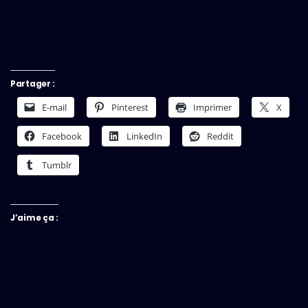
Partager :
E-mail
Pinterest
Imprimer
X
Facebook
LinkedIn
Reddit
Tumblr
J’aime ça :