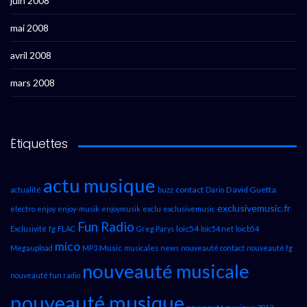
juin 2008
mai 2008
avril 2008
mars 2008
Étiquettes
actu musique
contact
David Guetta
actualité
buzz
Dario
exclusivemusic.fr
electro
enjoy
enjoy-musik
enjoymusik
exclu
exclusivemusic
Fun Radio
loic54
Exclusivité
fg
FLAC
Greg Parys
loic54.net
loicb54
mico
Music
Megaupload
MP3
musicales
news
nouveauté contact
nouveauté fg
nouveauté musicale
nouveauté fun radio
nouveauté musique