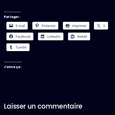
Partager :
E-mail
Pinterest
Imprimer
X
Facebook
LinkedIn
Reddit
Tumblr
J’aime ça :
Laisser un commentaire