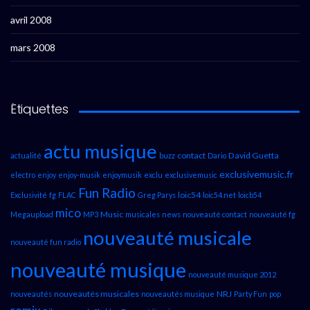
avril 2008
mars 2008
Étiquettes
actu musique
contact
David Guetta
actualité
buzz
Dario
exclusivemusic.fr
electro
enjoy
enjoy-musik
enjoymusik
exclu
exclusivemusic
Fun Radio
loic54
Exclusivité
fg
FLAC
Greg Parys
loic54.net
loicb54
mico
Music
Megaupload
MP3
musicales
news
nouveauté contact
nouveauté fg
nouveauté musicale
nouveauté fun radio
nouveauté musique
nouveauté musique 2012
nouveautés musicales
NRJ
nouveautés
nouveautés musique
Party Fun
pop