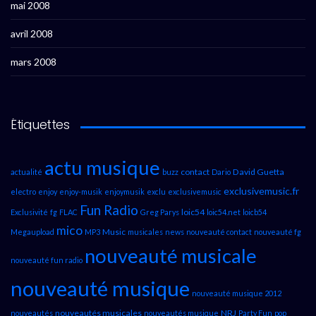
mai 2008
avril 2008
mars 2008
Étiquettes
actu musique
contact
David Guetta
actualité
buzz
Dario
exclusivemusic.fr
electro
enjoy
enjoy-musik
enjoymusik
exclu
exclusivemusic
Fun Radio
loic54
Exclusivité
fg
FLAC
Greg Parys
loic54.net
loicb54
mico
Music
Megaupload
MP3
musicales
news
nouveauté contact
nouveauté fg
nouveauté musicale
nouveauté fun radio
nouveauté musique
nouveauté musique 2012
nouveautés musicales
NRJ
nouveautés
nouveautés musique
Party Fun
pop