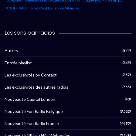
nouveautés musicales
NRJ
nouveautés
nouveautés musique
Party Fun
pop
remix
Rihanna
rock
Skyblog
Trance
Vitamine
Les sons par radios
Autres
(644)
Entrée playlist
(345)
Les exclusivités by Contact
(357)
Les exclusivités des autres radios
(555)
Nouveauté Capital London
(43)
Nouveauté Fun Radio Belgique
(8 582)
Nouveauté Fun Radio France
(4 495)
Nouveauté NRJ ou NRJ Webradios
(5 548)