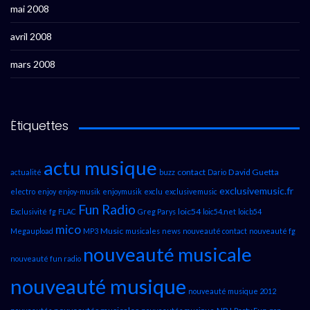
mai 2008
avril 2008
mars 2008
Étiquettes
actu musique
contact
David Guetta
actualité
buzz
Dario
exclusivemusic.fr
electro
enjoy
enjoy-musik
enjoymusik
exclu
exclusivemusic
Fun Radio
loic54
Exclusivité
fg
FLAC
Greg Parys
loic54.net
loicb54
mico
Music
Megaupload
MP3
musicales
news
nouveauté contact
nouveauté fg
nouveauté musicale
nouveauté fun radio
nouveauté musique
nouveauté musique 2012