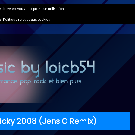
ce site Web, vous acceptez leur utilisation.
 :
Politique relative aux cookies
ricky 2008 (Jens O Remix)