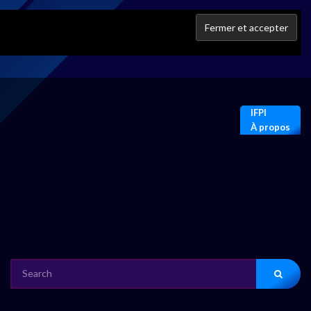
IFPI
À propos
SEARCH
FOR: