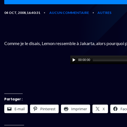
04 OCT, 2008,16:40:31
AUCUN COMMENTAIRE
AUTRES
•
•
Comme je le disais, Lemon ressemble à Jakarta, alors pourquoi 
00:00:00
Partager :
E-mail
Pinterest
Imprimer
X
Fac