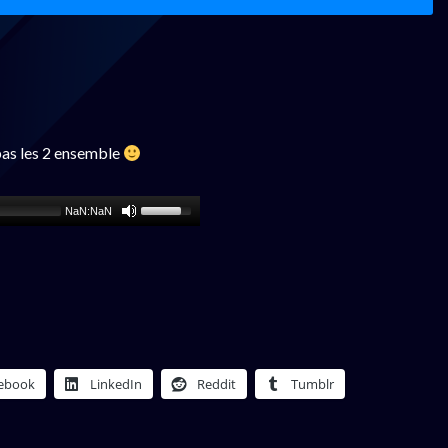
pas les 2 ensemble
NaN:NaN
ebook
LinkedIn
Reddit
Tumblr