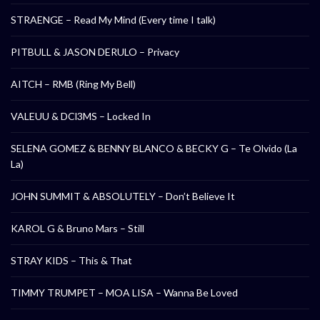
STRAENGE – Read My Mind (Every time I talk)
PITBULL & JASON DERULO – Privacy
AITCH – RMB (Ring My Bell)
VALEUU & DCl3MS – Locked In
SELENA GOMEZ & BENNY BLANCO & BECKY G – Te Olvido (La
La)
JOHN SUMMIT & ABSOLUTELY – Don’t Believe It
KAROL G & Bruno Mars – Still
STRAY KIDS – This & That
TIMMY TRUMPET – MOA LISA – Wanna Be Loved