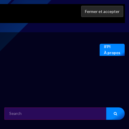
IFPI
À propos
SEARCH
FOR: