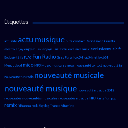
Étiquettes
actu musique
contact
David Guetta
actualité
buzz
Dario
exclusivemusic.fr
electro
enjoy
enjoy-musik
enjoymusik
exclu
exclusivemusic
Fun Radio
loic54
Exclusivité
fg
FLAC
Greg Parys
loic54.net
loicb54
mico
Music
Megaupload
MP3
musicales
news
nouveauté contact
nouveauté fg
nouveauté musicale
nouveauté fun radio
nouveauté musique
nouveauté musique 2012
nouveautés musicales
NRJ
nouveautés
nouveautés musique
Party Fun
pop
remix
Rihanna
rock
Skyblog
Trance
Vitamine