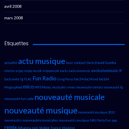
avril 2008
mars 2008
Étiquettes
actu musique
contact
David Guetta
actualité
buzz
Dario
exclusivemusic.fr
electro
enjoy
enjoy-musik
enjoymusik
exclu
exclusivemusic
Fun Radio
loic54
Exclusivité
fg
FLAC
Greg Parys
loic54.net
loicb54
mico
Music
Megaupload
MP3
musicales
news
nouveauté contact
nouveauté fg
nouveauté musicale
nouveauté fun radio
nouveauté musique
nouveauté musique 2012
nouveautés musicales
NRJ
nouveautés
nouveautés musique
Party Fun
pop
remix
Rihanna
rock
Skyblog
Trance
Vitamine