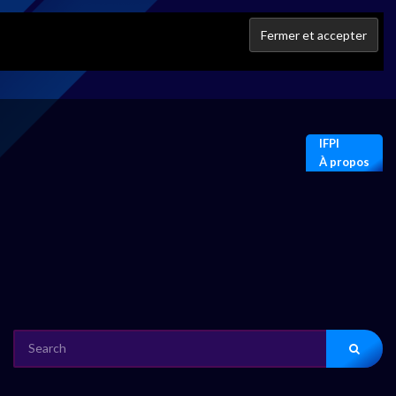
IFPI
À propos
SEARCH
FOR: