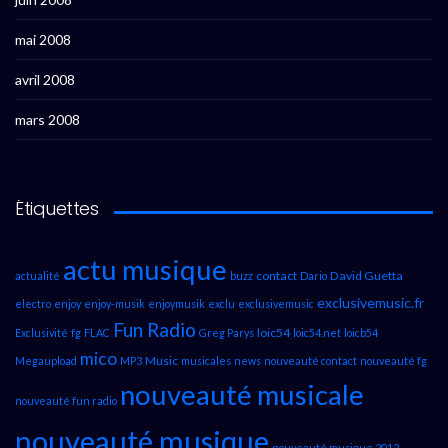
mai 2008
avril 2008
mars 2008
Étiquettes
actu musique
contact
David Guetta
actualité
buzz
Dario
exclusivemusic.fr
electro
enjoy
enjoy-musik
enjoymusik
exclu
exclusivemusic
Fun Radio
loic54
Exclusivité
fg
FLAC
Greg Parys
loic54.net
loicb54
mico
Music
Megaupload
MP3
musicales
news
nouveauté contact
nouveauté fg
nouveauté musicale
nouveauté fun radio
nouveauté musique
nouveauté musique 2012