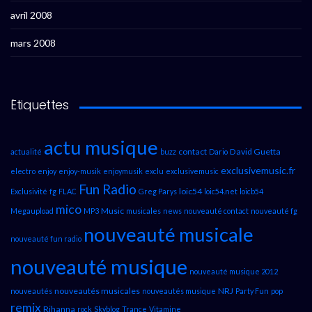
avril 2008
mars 2008
Étiquettes
actu musique
contact
David Guetta
actualité
buzz
Dario
exclusivemusic.fr
electro
enjoy
enjoy-musik
enjoymusik
exclu
exclusivemusic
Fun Radio
loic54
Exclusivité
fg
FLAC
Greg Parys
loic54.net
loicb54
mico
Music
Megaupload
MP3
musicales
news
nouveauté contact
nouveauté fg
nouveauté musicale
nouveauté fun radio
nouveauté musique
nouveauté musique 2012
nouveautés musicales
NRJ
nouveautés
nouveautés musique
Party Fun
pop
remix
Rihanna
rock
Skyblog
Trance
Vitamine