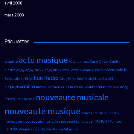
avril 2008
mars 2008
Étiquettes
actu musique
contact
David Guetta
actualité
buzz
Dario
exclusivemusic.fr
electro
enjoy
enjoy-musik
enjoymusik
exclu
exclusivemusic
Fun Radio
loic54
Exclusivité
fg
FLAC
Greg Parys
loic54.net
loicb54
mico
Music
Megaupload
MP3
musicales
news
nouveauté contact
nouveauté fg
nouveauté musicale
nouveauté fun radio
nouveauté musique
nouveauté musique 2012
nouveautés musicales
NRJ
nouveautés
nouveautés musique
Party Fun
pop
remix
Rihanna
rock
Skyblog
Trance
Vitamine