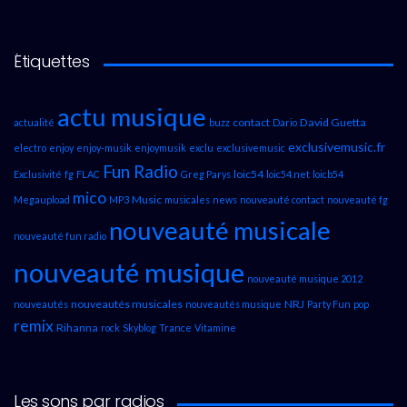
Étiquettes
actu musique
contact
David Guetta
actualité
buzz
Dario
exclusivemusic.fr
electro
enjoy
enjoy-musik
enjoymusik
exclu
exclusivemusic
Fun Radio
loic54
Exclusivité
fg
FLAC
Greg Parys
loic54.net
loicb54
mico
Music
Megaupload
MP3
musicales
news
nouveauté contact
nouveauté fg
nouveauté musicale
nouveauté fun radio
nouveauté musique
nouveauté musique 2012
nouveautés musicales
NRJ
nouveautés
nouveautés musique
Party Fun
pop
remix
Rihanna
rock
Skyblog
Trance
Vitamine
Les sons par radios