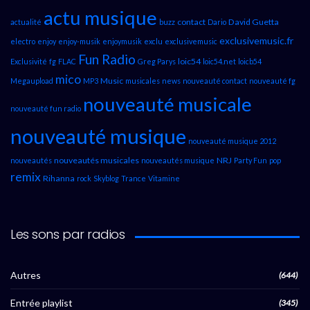
actu musique
contact
David Guetta
actualité
buzz
Dario
exclusivemusic.fr
electro
enjoy
enjoy-musik
enjoymusik
exclu
exclusivemusic
Fun Radio
loic54
Exclusivité
fg
FLAC
Greg Parys
loic54.net
loicb54
mico
Music
Megaupload
MP3
musicales
news
nouveauté contact
nouveauté fg
nouveauté musicale
nouveauté fun radio
nouveauté musique
nouveauté musique 2012
nouveautés musicales
NRJ
nouveautés
nouveautés musique
Party Fun
pop
remix
Rihanna
rock
Skyblog
Trance
Vitamine
Les sons par radios
Autres
(644)
Entrée playlist
(345)