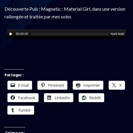
Découverte Puls : Magnetic : Material Girl, dans une version
rallongée et traitée par mes soins
00:00:00
NaN:NaN
Partager :
E-mail
Pinterest
Imprimer
X
Facebook
LinkedIn
Reddit
Tumblr
J’aime ça :