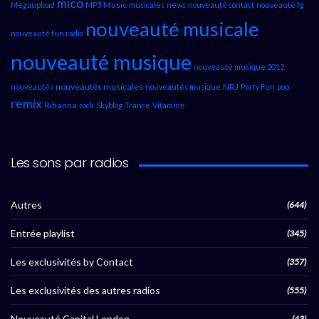
mico
Music
Megaupload
MP3
musicales
news
nouveauté contact
nouveauté fg
nouveauté musicale
nouveauté fun radio
nouveauté musique
nouveauté musique 2012
nouveautés musicales
NRJ
nouveautés
nouveautés musique
Party Fun
pop
remix
Rihanna
rock
Skyblog
Trance
Vitamine
Les sons par radios
Autres
(644)
Entrée playlist
(345)
Les exclusivités by Contact
(357)
Les exclusivités des autres radios
(555)
Nouveauté Capital London
(43)