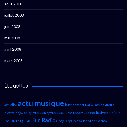
août 2008
juillet 2008
juin 2008
mai 2008
avril 2008
mars 2008
Étiquettes
actu musique
contact
David Guetta
actualité
buzz
Dario
exclusivemusic.fr
electro
enjoy
enjoy-musik
enjoymusik
exclu
exclusivemusic
Fun Radio
loic54
Exclusivité
fg
FLAC
Greg Parys
loic54.net
loicb54