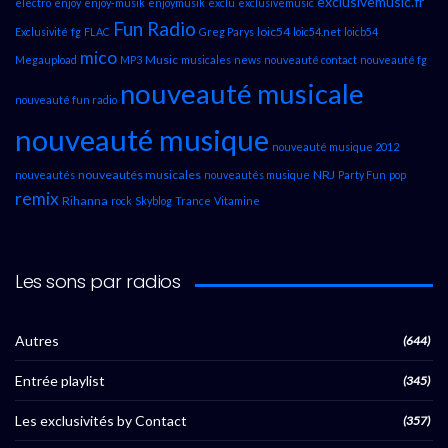
exclusivemusic.fr
electro
enjoy
enjoy-musik
enjoymusik
exclu
exclusivemusic
Fun Radio
loic54
Exclusivité
fg
FLAC
Greg Parys
loic54.net
loicb54
mico
Music
Megaupload
MP3
musicales
news
nouveauté contact
nouveauté fg
nouveauté musicale
nouveauté fun radio
nouveauté musique
nouveauté musique 2012
nouveautés musicales
NRJ
nouveautés
nouveautés musique
Party Fun
pop
remix
Rihanna
rock
Skyblog
Trance
Vitamine
Les sons par radios
Autres
(644)
Entrée playlist
(345)
Les exclusivités by Contact
(357)