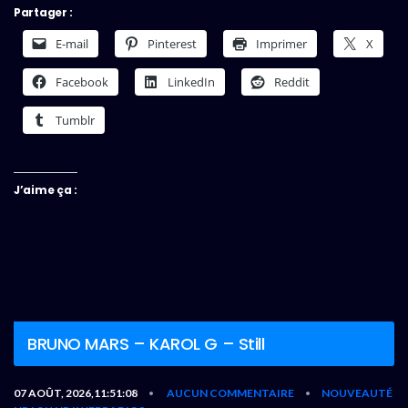
Partager :
E-mail
Pinterest
Imprimer
X
Facebook
LinkedIn
Reddit
Tumblr
J’aime ça :
BRUNO MARS – KAROL G – Still
07 AOÛT, 2026,11:51:08
AUCUN COMMENTAIRE
NOUVEAUTÉ
•
•