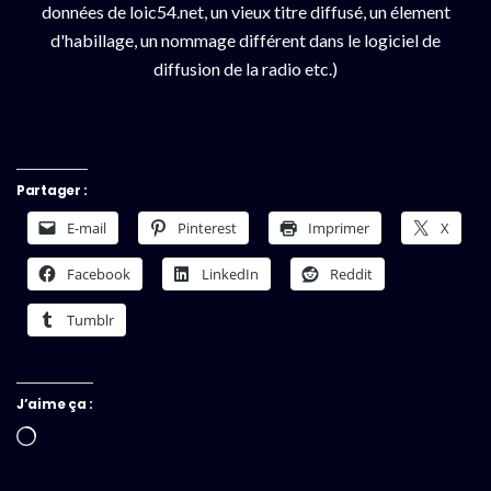
données de loic54.net, un vieux titre diffusé, un élement
d'habillage, un nommage différent dans le logiciel de
diffusion de la radio etc.)
Partager :
E-mail
Pinterest
Imprimer
X
Facebook
LinkedIn
Reddit
Tumblr
J’aime ça :
Chargement…