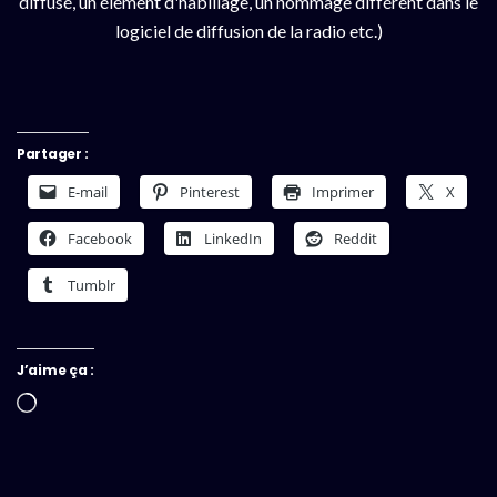
diffusé, un élement d'habillage, un nommage différent dans le
logiciel de diffusion de la radio etc.)
Partager :
E-mail
Pinterest
Imprimer
X
Facebook
LinkedIn
Reddit
Tumblr
J’aime ça :
Chargement…