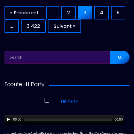
« Précédent
1
2
3
4
5
…
3 422
Suivant »
SEARCH
FOR:
Ecoute Hit Party
00:00
00:00
La webradio généraliste de l’association Puls’Radio s’associe avec