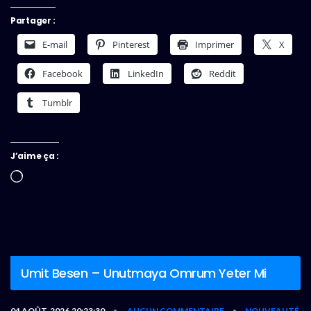
Partager :
E-mail
Pinterest
Imprimer
X
Facebook
LinkedIn
Reddit
Tumblr
J’aime ça :
Chargement…
Umit Besen – Unutmaya Omrum Yeter Mi
04 AOÛT, 2026,20:23:30
AUCUN COMMENTAIRE
NOUVEAUTÉ
•
•