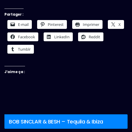
Partager :
E-mail
Pinterest
Imprimer
X
Facebook
LinkedIn
Reddit
Tumblr
J’aime ça :
BOB SINCLAR & BESH – Tequila & Ibiza