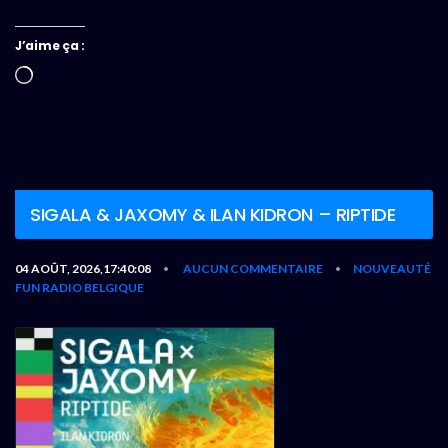
J’aime ça :
Chargement…
SIGALA & JAXOMY & ILAN KIDRON – RIPTIDE
04 AOÛT, 2026,17:40:08
AUCUN COMMENTAIRE
NOUVEAUTÉ
•
•
FUN RADIO BELGIQUE