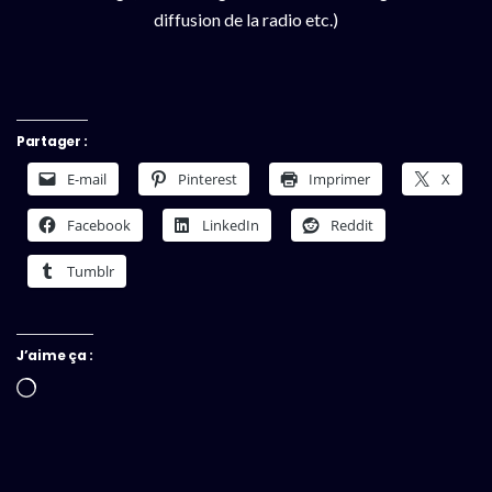
diffusion de la radio etc.)
Partager :
E-mail
Pinterest
Imprimer
X
Facebook
LinkedIn
Reddit
Tumblr
J’aime ça :
Chargement…