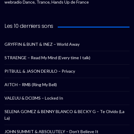
webradio Dance, Trance, Hands Up de France
Les 10 derniers sons
GRYFFIN & BUNT & INEZ – World Away
STRAENGE – Read My Mind (Every time I talk)
PITBULL & JASON DERULO – Privacy
AITCH – RMB (Ring My Bell)
VALEUU & DCl3MS – Locked In
SELENA GOMEZ & BENNY BLANCO & BECKY G – Te Olvido (La
La)
JOHN SUMMIT & ABSOLUTELY – Don’t Believe It