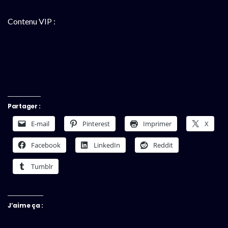
Contenu VIP :
Partager :
E-mail
Pinterest
Imprimer
X
Facebook
LinkedIn
Reddit
Tumblr
J’aime ça :