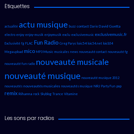
Étiquettes
actu musique
contact
David Guetta
actualité
buzz
Dario
exclusivemusic.fr
electro
enjoy
enjoy-musik
enjoymusik
exclu
exclusivemusic
Fun Radio
loic54
Exclusivité
fg
FLAC
Greg Parys
loic54.net
loicb54
mico
Music
Megaupload
MP3
musicales
news
nouveauté contact
nouveauté fg
nouveauté musicale
nouveauté fun radio
nouveauté musique
nouveauté musique 2012
nouveautés musicales
NRJ
nouveautés
nouveautés musique
Party Fun
pop
remix
Rihanna
rock
Skyblog
Trance
Vitamine
Les sons par radios