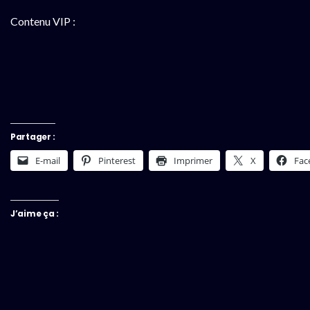
Contenu VIP :
Partager :
E-mail
Pinterest
Imprimer
X
Fac
J’aime ça :