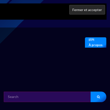
IFPI
À propos
SEARCH
FOR: