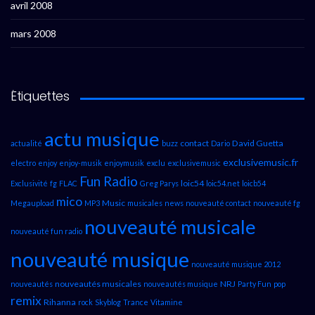
avril 2008
mars 2008
Étiquettes
actu musique
contact
David Guetta
actualité
buzz
Dario
exclusivemusic.fr
electro
enjoy
enjoy-musik
enjoymusik
exclu
exclusivemusic
Fun Radio
loic54
Exclusivité
fg
FLAC
Greg Parys
loic54.net
loicb54
mico
Music
Megaupload
MP3
musicales
news
nouveauté contact
nouveauté fg
nouveauté musicale
nouveauté fun radio
nouveauté musique
nouveauté musique 2012
nouveautés musicales
NRJ
nouveautés
nouveautés musique
Party Fun
pop
remix
Rihanna
rock
Skyblog
Trance
Vitamine