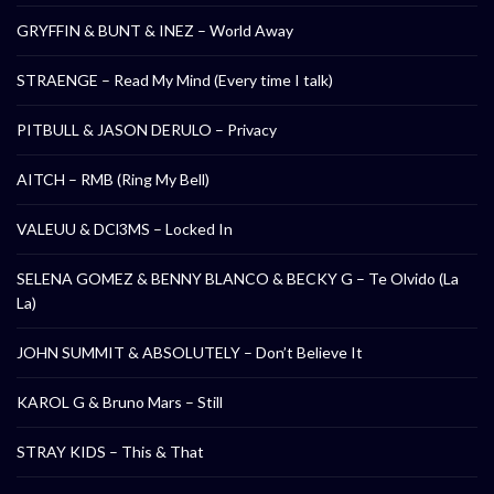
GRYFFIN & BUNT & INEZ – World Away
STRAENGE – Read My Mind (Every time I talk)
PITBULL & JASON DERULO – Privacy
AITCH – RMB (Ring My Bell)
VALEUU & DCl3MS – Locked In
SELENA GOMEZ & BENNY BLANCO & BECKY G – Te Olvido (La
La)
JOHN SUMMIT & ABSOLUTELY – Don’t Believe It
KAROL G & Bruno Mars – Still
STRAY KIDS – This & That