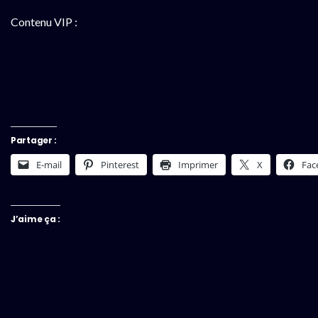
Contenu VIP :
Partager :
E-mail
Pinterest
Imprimer
X
Fac
J’aime ça :