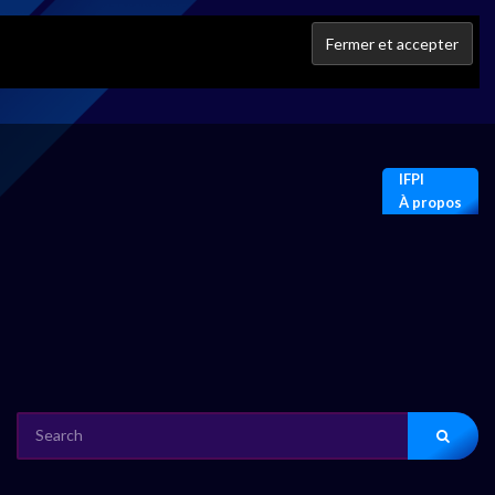
IFPI
À propos
SEARCH
FOR: