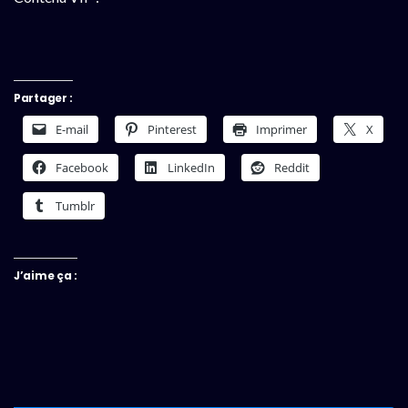
Partager :
E-mail
Pinterest
Imprimer
X
Facebook
LinkedIn
Reddit
Tumblr
J’aime ça :