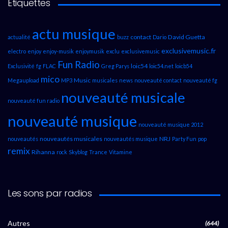
Étiquettes
actu musique
contact
David Guetta
actualité
buzz
Dario
exclusivemusic.fr
electro
enjoy
enjoy-musik
enjoymusik
exclu
exclusivemusic
Fun Radio
loic54
Exclusivité
fg
FLAC
Greg Parys
loic54.net
loicb54
mico
Music
Megaupload
MP3
musicales
news
nouveauté contact
nouveauté fg
nouveauté musicale
nouveauté fun radio
nouveauté musique
nouveauté musique 2012
nouveautés musicales
NRJ
nouveautés
nouveautés musique
Party Fun
pop
remix
Rihanna
rock
Skyblog
Trance
Vitamine
Les sons par radios
Autres
(644)