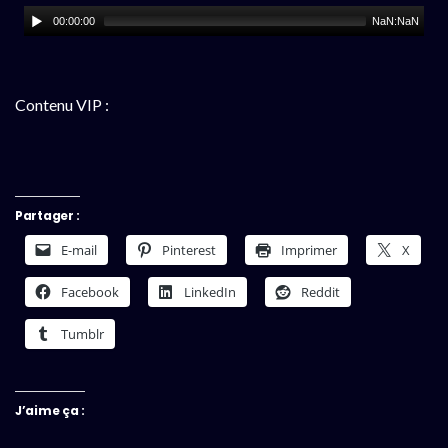
00:00:00
NaN:NaN
Contenu VIP :
Partager :
E-mail
Pinterest
Imprimer
X
Facebook
LinkedIn
Reddit
Tumblr
J’aime ça :