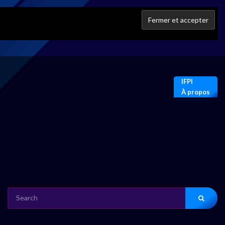
IFPI
À propos
SEARCH
FOR: