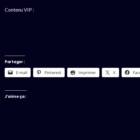
Contenu VIP :
Partager :
E-mail
Pinterest
Imprimer
X
Fac
J’aime ça :