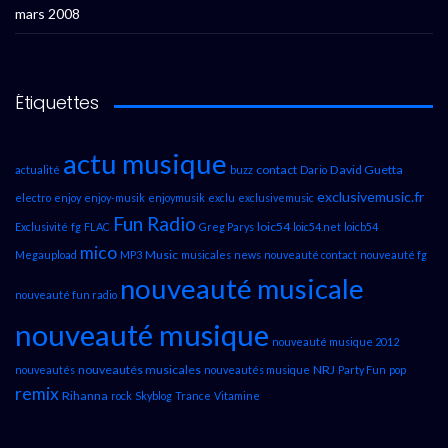
mars 2008
Étiquettes
actu musique
contact
David Guetta
actualité
buzz
Dario
exclusivemusic.fr
electro
enjoy
enjoy-musik
enjoymusik
exclu
exclusivemusic
Fun Radio
loic54
Exclusivité
fg
FLAC
Greg Parys
loic54.net
loicb54
mico
Music
Megaupload
MP3
musicales
news
nouveauté contact
nouveauté fg
nouveauté musicale
nouveauté fun radio
nouveauté musique
nouveauté musique 2012
nouveautés musicales
NRJ
nouveautés
nouveautés musique
Party Fun
pop
remix
Rihanna
rock
Skyblog
Trance
Vitamine