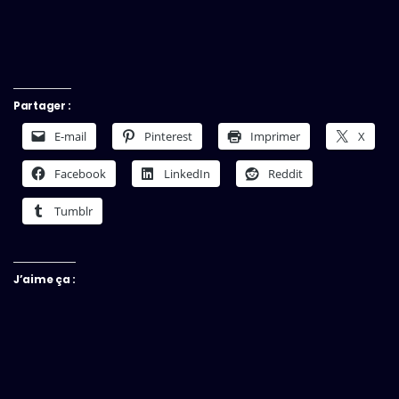
Partager :
E-mail
Pinterest
Imprimer
X
Facebook
LinkedIn
Reddit
Tumblr
J’aime ça :