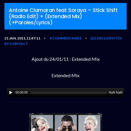
Antoine Clamaran feat Soraya – Stick Shift
(Radio Edit) + (Extended Mix)
(+Paroles/Lyrics)
21 JAN, 2011,11:47:11
4 COMMENTAIRES
LES EXCLUSIVITÉS
•
•
BY CONTACT
Ajout du 24/01/11 : Extended Mix
Extended Mix
00:00:00
NaN:NaN