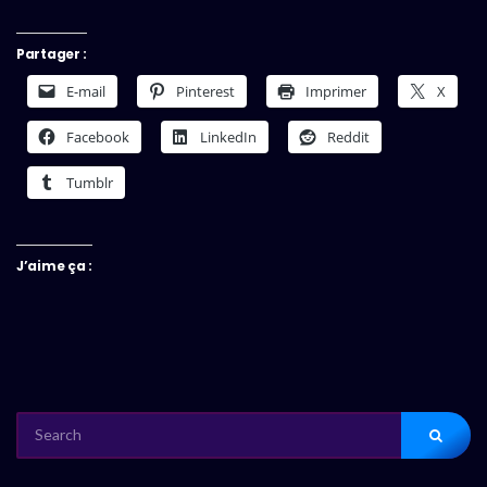
Partager :
E-mail
Pinterest
Imprimer
X
Facebook
LinkedIn
Reddit
Tumblr
J’aime ça :
SEARCH
FOR: