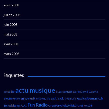
août 2008
juillet 2008
juin 2008
mai 2008
avril 2008
mars 2008
Étiquettes
actu musique
contact
David Guetta
actualité
buzz
Dario
exclusivemusic.fr
electro
enjoy
enjoy-musik
enjoymusik
exclu
exclusivemusic
Fun Radio
loic54
Exclusivité
fg
FLAC
Greg Parys
loic54.net
loicb54