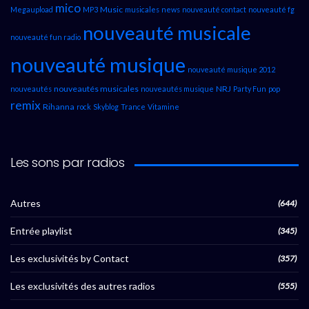
mico
Music
Megaupload
MP3
musicales
news
nouveauté contact
nouveauté fg
nouveauté musicale
nouveauté fun radio
nouveauté musique
nouveauté musique 2012
nouveautés musicales
NRJ
nouveautés
nouveautés musique
Party Fun
pop
remix
Rihanna
rock
Skyblog
Trance
Vitamine
Les sons par radios
Autres
(644)
Entrée playlist
(345)
Les exclusivités by Contact
(357)
Les exclusivités des autres radios
(555)