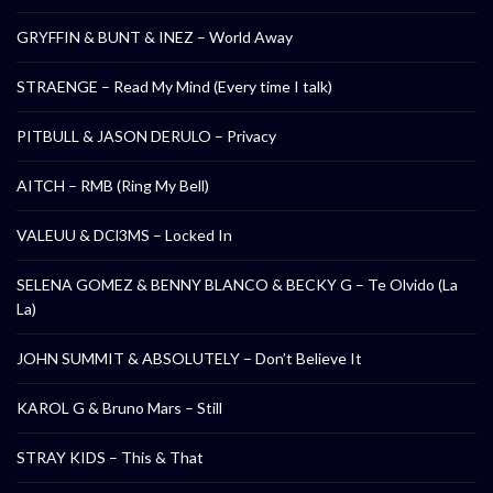
GRYFFIN & BUNT & INEZ – World Away
STRAENGE – Read My Mind (Every time I talk)
PITBULL & JASON DERULO – Privacy
AITCH – RMB (Ring My Bell)
VALEUU & DCl3MS – Locked In
SELENA GOMEZ & BENNY BLANCO & BECKY G – Te Olvido (La
La)
JOHN SUMMIT & ABSOLUTELY – Don’t Believe It
KAROL G & Bruno Mars – Still
STRAY KIDS – This & That