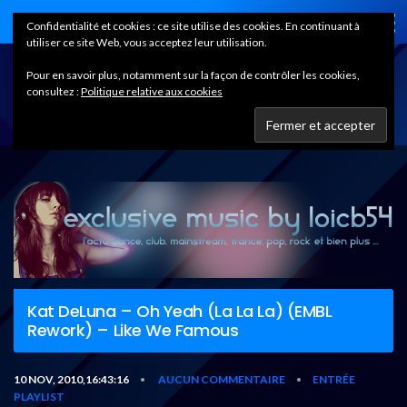
Home
Confidentialité et cookies : ce site utilise des cookies. En continuant à
utiliser ce site Web, vous acceptez leur utilisation.
Pour en savoir plus, notamment sur la façon de contrôler les cookies,
consultez :
Politique relative aux cookies
Kat DeLuna – Oh Yeah (La La La) (EMBL
Rework) – Like We Famous
10 NOV, 2010,16:43:16
AUCUN COMMENTAIRE
ENTRÉE
•
•
PLAYLIST