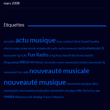
mars 2008
Étiquettes
actu musique
contact
David Guetta
actualité
buzz
Dario
exclusivemusic.fr
electro
enjoy
enjoy-musik
enjoymusik
exclu
exclusivemusic
Fun Radio
loic54
Exclusivité
fg
FLAC
Greg Parys
loic54.net
loicb54
mico
Music
Megaupload
MP3
musicales
news
nouveauté contact
nouveauté fg
nouveauté musicale
nouveauté fun radio
nouveauté musique
nouveauté musique 2012
nouveautés musicales
NRJ
nouveautés
nouveautés musique
Party Fun
pop
remix
Rihanna
rock
Skyblog
Trance
Vitamine