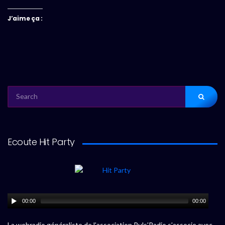
J’aime ça :
SEARCH
FOR:
Ecoute Hit Party
00:00
00:00
La webradio généraliste de l’association Puls’Radio s’associe avec