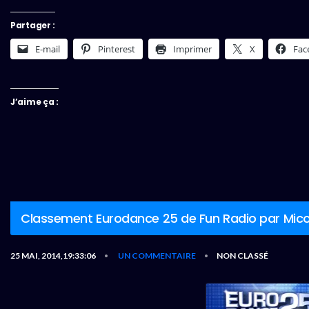
Partager :
E-mail
Pinterest
Imprimer
X
Fac
J’aime ça :
Classement Eurodance 25 de Fun Radio par Mic
25 MAI, 2014,19:33:06
UN COMMENTAIRE
NON CLASSÉ
•
•