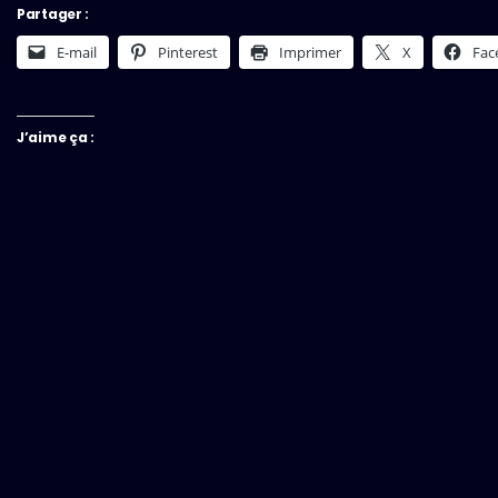
Partager :
E-mail
Pinterest
Imprimer
X
Fac
J’aime ça :