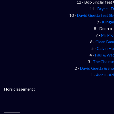
12 - Bob Sinclar feat 
11 -
Bryce - F
10 -
David Guetta feat S
9 -
Klinga
8 - Deorro 
7 -
Mr Pro
6 -
Clean Band
5 -
Calvin Ha
4 -
Faul & Wad
3 -
The Chainsm
2 -
David Guetta & Sho
1 -
Avicii - A
Hors classement :