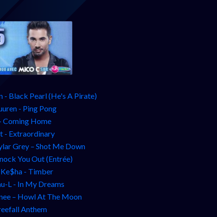
 - Black Pearl (He's A Pirate)
uuren - Ping Pong
 - Coming Home
t - Extraordinary
kylar Grey – Shot Me Down
Knock You Out (Entrée)
t Ke$ha - Timber
-L - In My Dreams
enee – Howl At The Moon
reefall Anthem