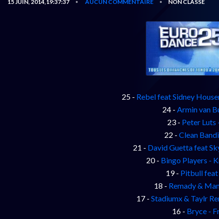
15 JUIN, 2014,19:37:37
AUCUN COMMENTAIRE
NON CLASSÉ
•
•
25 -
Rebel feat Sidney Housen
24 -
Armin van B
23 -
Peter Luts
22 -
Clean Bandi
21 -
David Guetta feat S
20 -
Bingo Players - 
19 -
Pitbull fea
18 -
Remady & Manu
17 -
Stadiumx & Taylr R
16 -
Bryce - F