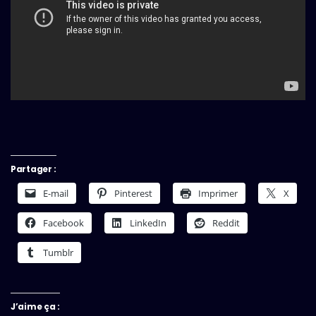
Partager :
E-mail
Pinterest
Imprimer
X
Facebook
LinkedIn
Reddit
Tumblr
J’aime ça :