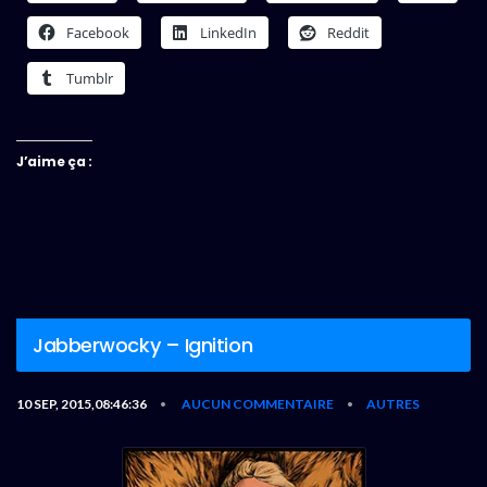
Facebook
LinkedIn
Reddit
Tumblr
J’aime ça :
Jabberwocky – Ignition
10 SEP, 2015,08:46:36
AUCUN COMMENTAIRE
AUTRES
•
•