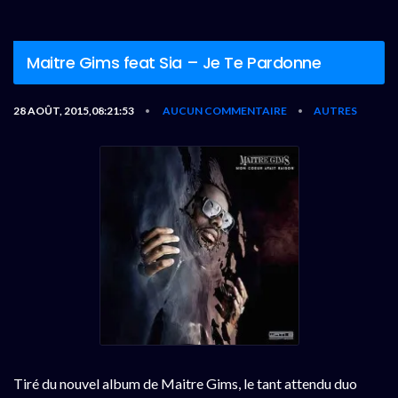
Maitre Gims feat Sia – Je Te Pardonne
28 AOÛT, 2015,08:21:53
AUCUN COMMENTAIRE
AUTRES
•
•
Tiré du nouvel album de Maitre Gims, le tant attendu duo