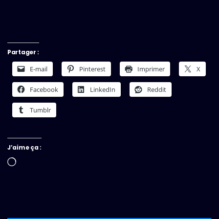
Partager :
E-mail
Pinterest
Imprimer
X
Facebook
LinkedIn
Reddit
Tumblr
J’aime ça :
Chargement…