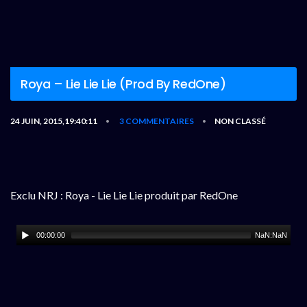
Roya – Lie Lie Lie (Prod By RedOne)
24 JUIN, 2015,19:40:11
3 COMMENTAIRES
NON CLASSÉ
•
•
Exclu NRJ : Roya - Lie Lie Lie produit par RedOne
00:00:00
NaN:NaN