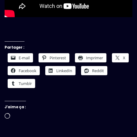
Partager :
E-mail
Pinterest
Imprimer
X
Facebook
LinkedIn
Reddit
Tumblr
J’aime ça :
Chargement…