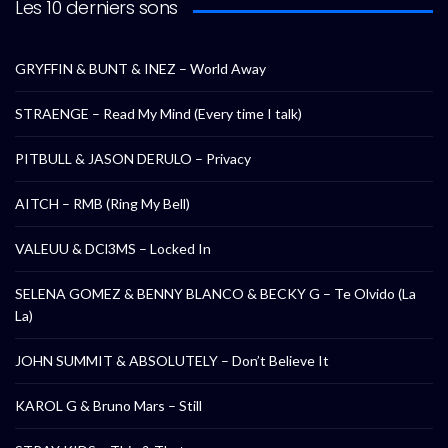
Les 10 derniers sons
GRYFFIN & BUNT & INEZ – World Away
STRAENGE – Read My Mind (Every time I talk)
PITBULL & JASON DERULO – Privacy
AITCH – RMB (Ring My Bell)
VALEUU & DCl3MS – Locked In
SELENA GOMEZ & BENNY BLANCO & BECKY G – Te Olvido (La
La)
JOHN SUMMIT & ABSOLUTELY – Don’t Believe It
KAROL G & Bruno Mars – Still