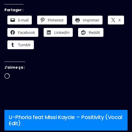
Partager :
E-mail
Pinterest
Imprimer
X
Facebook
LinkedIn
Reddit
Tumblr
J’aime ça :
Chargement…
U-Phoria feat Missi Kaycie – Positivity (Vocal
Edit)