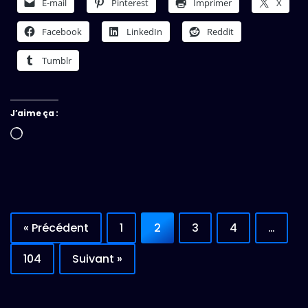
E-mail
Pinterest
Imprimer
X
Facebook
LinkedIn
Reddit
Tumblr
J’aime ça :
Chargement…
« Précédent
1
2
3
4
…
104
Suivant »