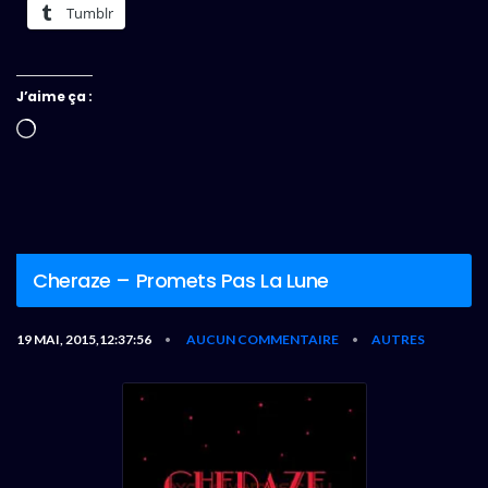
Tumblr
J’aime ça :
Chargement…
Cheraze – Promets Pas La Lune
19 MAI, 2015,12:37:56
AUCUN COMMENTAIRE
AUTRES
•
•