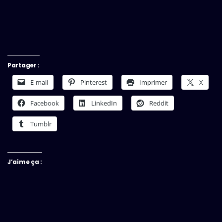
Partager :
E-mail
Pinterest
Imprimer
X
Facebook
LinkedIn
Reddit
Tumblr
J’aime ça :