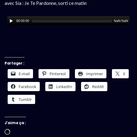
avec Sia : Je Te Pardonne, sorti ce matin
00:00:00
NaN:NaN
Partager :
E-mail
Pinterest
Imprimer
X
Facebook
LinkedIn
Reddit
Tumblr
J’aime ça :
Chargement…