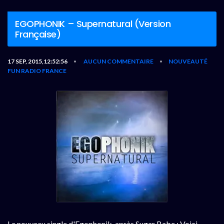
EGOPHONIK – Supernatural (Version
Française)
17 SEP, 2015,12:52:56
AUCUN COMMENTAIRE
NOUVEAUTÉ
•
•
FUN RADIO FRANCE
Le nouveau single d'Egophonik, après Sugar Babe : Voici