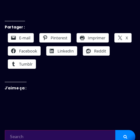
Partager :
E-mail
Pinterest
Imprimer
X
Facebook
LinkedIn
Reddit
Tumblr
J’aime ça :
SEARCH
FOR: