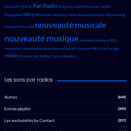
Fun Radio
loic54
Exclusivité
fg
FLAC
Greg Parys
loic54.net
loicb54
mico
Music
Megaupload
MP3
musicales
news
nouveauté contact
nouveauté fg
nouveauté musicale
nouveauté fun radio
nouveauté musique
nouveauté musique 2012
nouveautés musicales
NRJ
nouveautés
nouveautés musique
Party Fun
pop
remix
Rihanna
rock
Skyblog
Trance
Vitamine
Les sons par radios
Autres
(644)
Entrée playlist
(345)
Les exclusivités by Contact
(357)