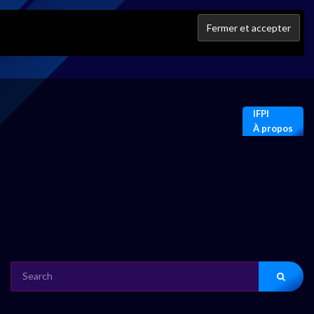
IFPI
À propos
SEARCH
FOR: