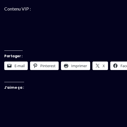
Contenu VIP :
Partager :
E-mail
Pinterest
Imprimer
X
Fac
J’aime ça :